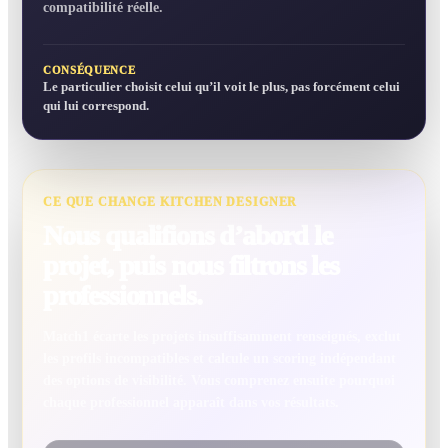
compatibilité réelle.
CONSÉQUENCE
Le particulier choisit celui qu’il voit le plus, pas forcément celui
qui lui correspond.
CE QUE CHANGE KITCHEN DESIGNER
Nous qualifions d’abord le
projet, puis nous filtrons les
professionnels.
Match1 écarte les projets insuffisamment renseignés, exclut
les profils incompatibles et calcule un scoring indépendant
des options de visibilité. Vous comprenez ensuite pourquoi
chaque professionnel apparaît dans vos résultats.