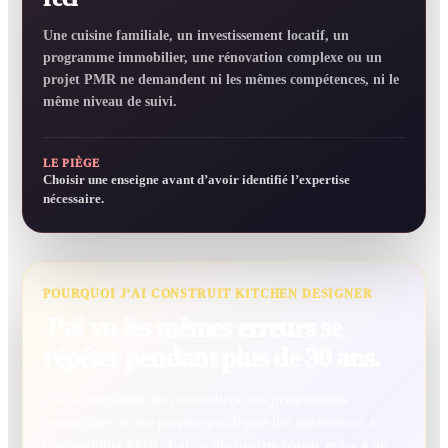
Une cuisine familiale, un investissement locatif, un
programme immobilier, une rénovation complexe ou un
projet PMR ne demandent ni les mêmes compétences, ni le
même niveau de suivi.
LE PIÈGE
Choisir une enseigne avant d’avoir identifié l’expertise
nécessaire.
POURQUOI J’AI CONSTRUIT KITCHEN DESIGNER
J’ai vu les mêmes erreurs se
répéter pendant plus de 30 ans.
J’ai accompagné des particuliers, des programmes
immobiliers et des projets spécifiques liés notamment à
l’accessibilité PMR. J’ai vu des projets réussir grâce à un