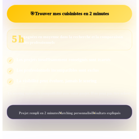
🎯
Trouver mes cuisinistes en 2 minutes
5 h
gagnées en moyenne dans la recherche et la comparaison
des professionnels
Les projets insuffisamment renseignés sont écartés
✓
Les professionnels incompatibles sont exclus
✓
La visibilité peut évoluer, jamais le scoring
✓
Le scoring mesure la compatibilité avec votre projet. Il ne peut pas être acheté.
Projet rempli en 2 minutes
Matching personnalisé
Résultats expliqués