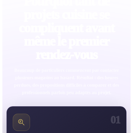
Pourquoi tant de
projets cuisine se
compliquent avant
même le premier
rendez-vous
Beaucoup de particuliers commencent par contacter
plusieurs magasins au hasard. Résultat : des heures
perdues, des propositions difficiles à comparer et des
professionnels parfois peu adaptés au projet.
01