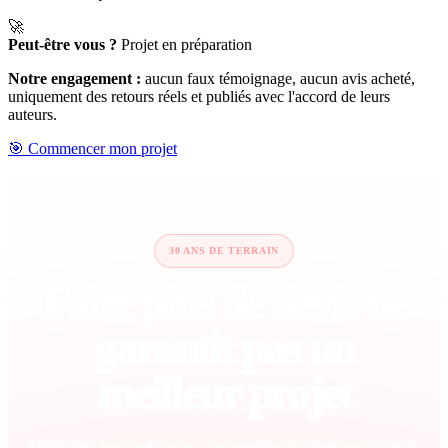
🚀
Peut-être vous ?
Projet en préparation
Notre engagement :
aucun faux témoignage, aucun avis acheté,
uniquement des retours réels et publiés avec l'accord de leurs
auteurs.
🎯 Commencer mon projet
30 ANS DE TERRAIN
Faire plus de devis ne
garantit pas un
meilleur projet
Multiplier les rendez-vous sans méthode ajoute souvent de