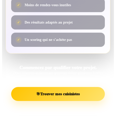
✓
Moins de rendez-vous inutiles
✓
Des résultats adaptés au projet
✓
Un scoring qui ne s’achète pas
Commencez par qualifier votre projet.
Deux minutes maintenant peuvent éviter plusieurs heures
de recherches inutiles.
🎯
Trouver mes cuisinistes