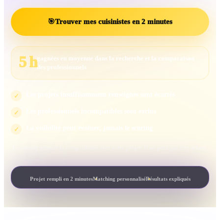
🎯
Trouver mes cuisinistes en 2 minutes
5 h
gagnées en moyenne dans la recherche et la comparaison
des professionnels
Les projets insuffisamment renseignés sont écartés
✓
Les professionnels incompatibles sont exclus
✓
La visibilité peut évoluer, jamais le scoring
✓
Le scoring mesure la compatibilité avec votre projet. Il ne peut pas être acheté.
Projet rempli en 2 minutes
Matching personnalisé
Résultats expliqués