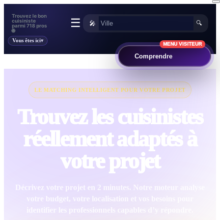
Trouvez le bon
☰
cuisiniste
🎤
🔍
parmi 718 pros
🌐
Vous êtes ici
MENU VISITEUR
Comprendre
LE MATCHING INTELLIGENT POUR VOTRE PROJET
Trouvez les cuisinistes
réellement adaptés à
votre projet
Décrivez votre projet en 2 minutes. Notre moteur analyse
votre budget, votre localisation et vos besoins pour
identifier les professionnels capables d’y répondre.