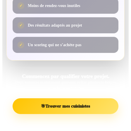
✓
Moins de rendez-vous inutiles
✓
Des résultats adaptés au projet
✓
Un scoring qui ne s’achète pas
Commencez par qualifier votre projet.
Deux minutes maintenant peuvent éviter plusieurs heures
de recherches inutiles.
🎯
Trouver mes cuisinistes