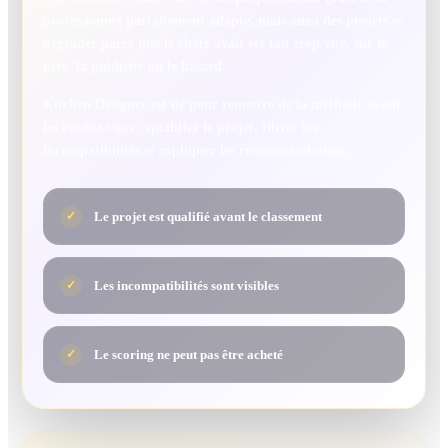
professionnel parfaitement adapté, mais aussi des projets se
dégrader parce que le choix avait été fait trop vite, sur le
prix, la publicité ou le hasard.
Kitchen Designer est né pour remettre de la méthode avant
les rendez-vous : qualifier le projet, filtrer les
incompatibilités et expliquer les recommandations.
Le projet est qualifié avant le classement
✓
Les incompatibilités sont visibles
✓
Le scoring ne peut pas être acheté
✓