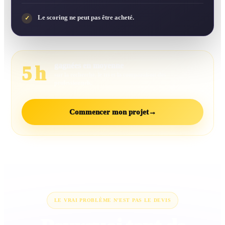
Le scoring ne peut pas être acheté.
✓
gagnées en moyenne
5 h
sur la recherche, le tri et la comparaison des
professionnels.
Commencer mon projet
→
LE VRAI PROBLÈME N’EST PAS LE DEVIS