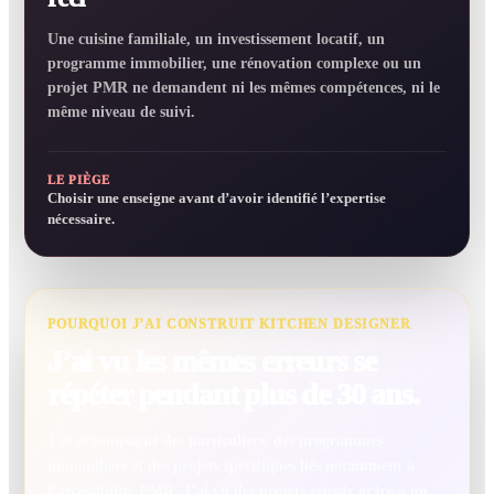
Une cuisine familiale, un investissement locatif, un
programme immobilier, une rénovation complexe ou un
projet PMR ne demandent ni les mêmes compétences, ni le
même niveau de suivi.
LE PIÈGE
Choisir une enseigne avant d’avoir identifié l’expertise
nécessaire.
POURQUOI J’AI CONSTRUIT KITCHEN DESIGNER
J’ai vu les mêmes erreurs se
répéter pendant plus de 30 ans.
J’ai accompagné des particuliers, des programmes
immobiliers et des projets spécifiques liés notamment à
l’accessibilité PMR. J’ai vu des projets réussir grâce à un