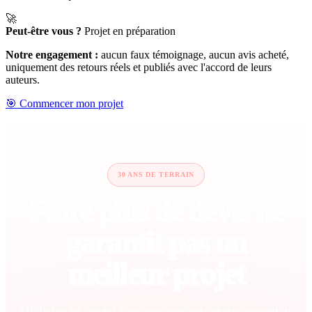
🚀
Peut-être vous ?
Projet en préparation
Notre engagement :
aucun faux témoignage, aucun avis acheté,
uniquement des retours réels et publiés avec l'accord de leurs
auteurs.
🎯 Commencer mon projet
30 ANS DE TERRAIN
Faire plus de devis ne
garantit pas un
meilleur projet
Multiplier les rendez-vous sans méthode ajoute souvent de