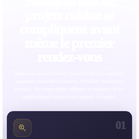
Pourquoi tant de
projets cuisine se
compliquent avant
même le premier
rendez-vous
Beaucoup de particuliers commencent par contacter
plusieurs magasins au hasard. Résultat : des heures
perdues, des propositions difficiles à comparer et des
professionnels parfois peu adaptés au projet.
01