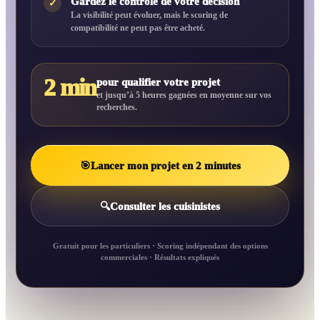
Gardez le contrôle de votre décision
✓
La visibilité peut évoluer, mais le scoring de
compatibilité ne peut pas être acheté.
2 min
pour qualifier votre projet
et jusqu’à 5 heures gagnées en moyenne sur vos
recherches.
🎯
Lancer mon projet en 2 minutes
🔍
Consulter les cuisinistes
Gratuit pour les particuliers · Scoring indépendant des options
commerciales · Résultats expliqués