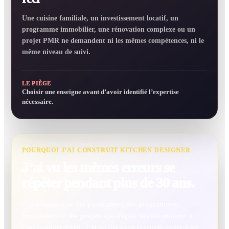
Une cuisine familiale, un investissement locatif, un
programme immobilier, une rénovation complexe ou un
projet PMR ne demandent ni les mêmes compétences, ni le
même niveau de suivi.
LE PIÈGE
Choisir une enseigne avant d’avoir identifié l’expertise
nécessaire.
POURQUOI J’AI CONSTRUIT KITCHEN DESIGNER
J’ai vu les mêmes erreurs se
répéter pendant plus de 30 ans.
J’ai accompagné des particuliers, des programmes
immobiliers et des projets spécifiques liés notamment à
l’accessibilité PMR. J’ai vu des projets réussir grâce à un