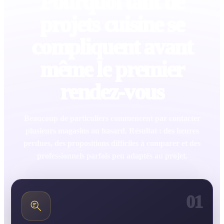
Pourquoi tant de
projets cuisine se
compliquent avant
même le premier
rendez-vous
Beaucoup de particuliers commencent par contacter
plusieurs magasins au hasard. Résultat : des heures
perdues, des propositions difficiles à comparer et des
professionnels parfois peu adaptés au projet.
01