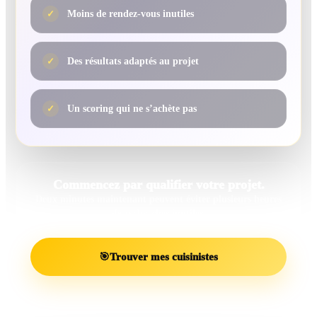
✓
Moins de rendez-vous inutiles
✓
Des résultats adaptés au projet
✓
Un scoring qui ne s’achète pas
Commencez par qualifier votre projet.
Deux minutes maintenant peuvent éviter plusieurs heures
de recherches inutiles.
🎯
Trouver mes cuisinistes