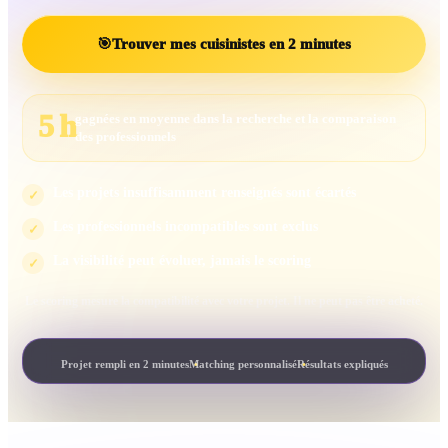
🎯
Trouver mes cuisinistes en 2 minutes
5 h
gagnées en moyenne dans la recherche et la comparaison
des professionnels
Les projets insuffisamment renseignés sont écartés
✓
Les professionnels incompatibles sont exclus
✓
La visibilité peut évoluer, jamais le scoring
✓
Le scoring mesure la compatibilité avec votre projet. Il ne peut pas être acheté.
Projet rempli en 2 minutes
Matching personnalisé
Résultats expliqués