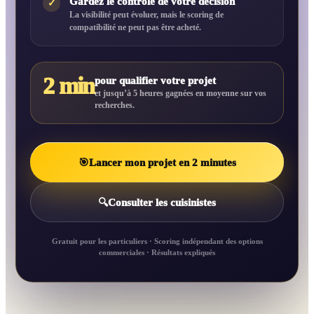
Gardez le contrôle de votre décision
✓
La visibilité peut évoluer, mais le scoring de
compatibilité ne peut pas être acheté.
2 min
pour qualifier votre projet
et jusqu’à 5 heures gagnées en moyenne sur vos
recherches.
🎯
Lancer mon projet en 2 minutes
🔍
Consulter les cuisinistes
Gratuit pour les particuliers · Scoring indépendant des options
commerciales · Résultats expliqués