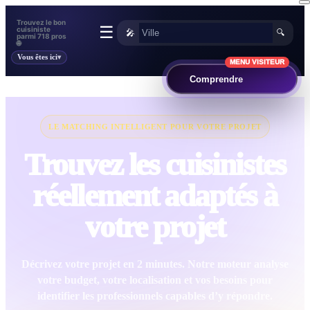
Trouvez le bon
☰
cuisiniste
🎤
🔍
parmi 718 pros
🌐
Vous êtes ici
MENU VISITEUR
Comprendre
LE MATCHING INTELLIGENT POUR VOTRE PROJET
Trouvez les cuisinistes
réellement adaptés à
votre projet
Décrivez votre projet en 2 minutes. Notre moteur analyse
votre budget, votre localisation et vos besoins pour
identifier les professionnels capables d’y répondre.