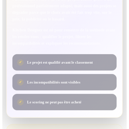
professionnel parfaitement adapté, mais aussi des projets se
dégrader parce que le choix avait été fait trop vite, sur le
prix, la publicité ou le hasard.
Kitchen Designer est né pour remettre de la méthode avant
les rendez-vous : qualifier le projet, filtrer les
incompatibilités et expliquer les recommandations.
Le projet est qualifié avant le classement
✓
Les incompatibilités sont visibles
✓
Le scoring ne peut pas être acheté
✓