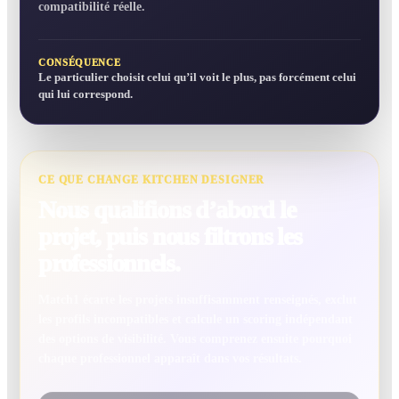
compatibilité réelle.
CONSÉQUENCE
Le particulier choisit celui qu’il voit le plus, pas forcément celui
qui lui correspond.
CE QUE CHANGE KITCHEN DESIGNER
Nous qualifions d’abord le
projet, puis nous filtrons les
professionnels.
Match1 écarte les projets insuffisamment renseignés, exclut
les profils incompatibles et calcule un scoring indépendant
des options de visibilité. Vous comprenez ensuite pourquoi
chaque professionnel apparaît dans vos résultats.