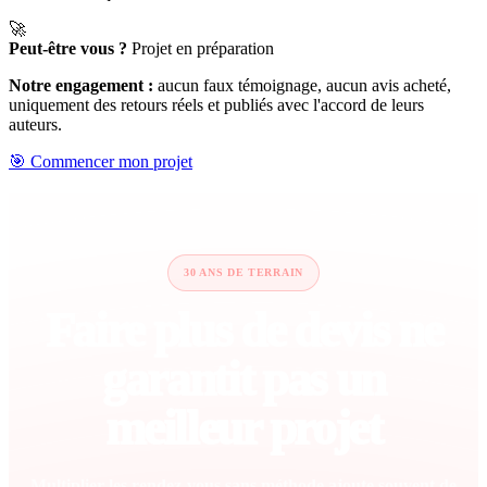
🚀
Peut-être vous ?
Projet en préparation
Notre engagement :
aucun faux témoignage, aucun avis acheté,
uniquement des retours réels et publiés avec l'accord de leurs
auteurs.
🎯 Commencer mon projet
30 ANS DE TERRAIN
Faire plus de devis ne
garantit pas un
meilleur projet
Multiplier les rendez-vous sans méthode ajoute souvent de