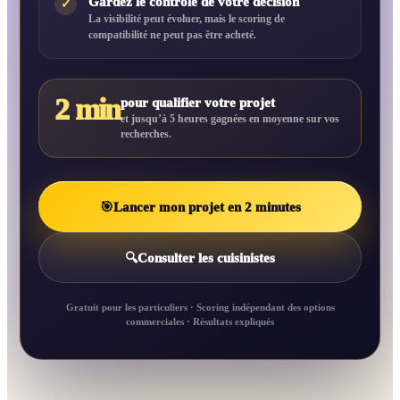
Gardez le contrôle de votre décision
✓
La visibilité peut évoluer, mais le scoring de
compatibilité ne peut pas être acheté.
2 min
pour qualifier votre projet
et jusqu’à 5 heures gagnées en moyenne sur vos
recherches.
🎯
Lancer mon projet en 2 minutes
🔍
Consulter les cuisinistes
Gratuit pour les particuliers · Scoring indépendant des options
commerciales · Résultats expliqués