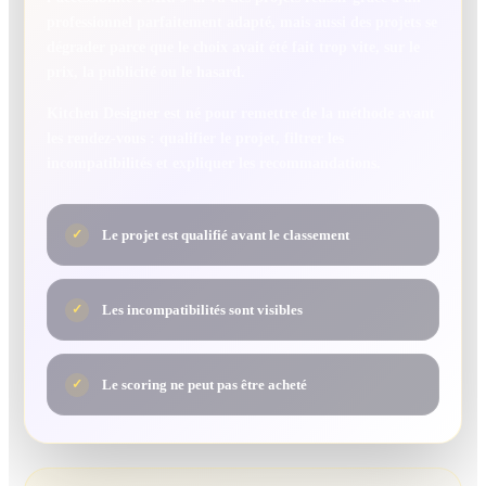
professionnel parfaitement adapté, mais aussi des projets se
dégrader parce que le choix avait été fait trop vite, sur le
prix, la publicité ou le hasard.
Kitchen Designer est né pour remettre de la méthode avant
les rendez-vous : qualifier le projet, filtrer les
incompatibilités et expliquer les recommandations.
Le projet est qualifié avant le classement
✓
Les incompatibilités sont visibles
✓
Le scoring ne peut pas être acheté
✓