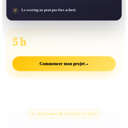
Le scoring ne peut pas être acheté.
✓
gagnées en moyenne
5 h
sur la recherche, le tri et la comparaison des
professionnels.
Commencer mon projet
→
LE VRAI PROBLÈME N’EST PAS LE DEVIS