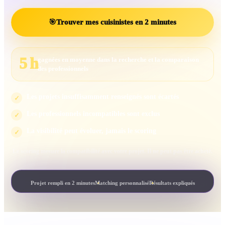
🎯
Trouver mes cuisinistes en 2 minutes
5 h
gagnées en moyenne dans la recherche et la comparaison
des professionnels
Les projets insuffisamment renseignés sont écartés
✓
Les professionnels incompatibles sont exclus
✓
La visibilité peut évoluer, jamais le scoring
✓
Le scoring mesure la compatibilité avec votre projet. Il ne peut pas être acheté.
Projet rempli en 2 minutes
Matching personnalisé
Résultats expliqués