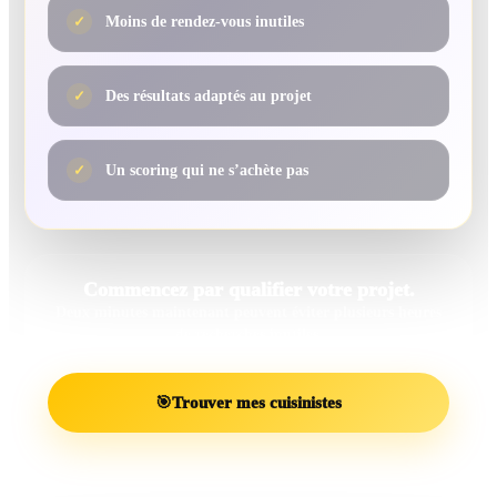
✓
Moins de rendez-vous inutiles
✓
Des résultats adaptés au projet
✓
Un scoring qui ne s’achète pas
Commencez par qualifier votre projet.
Deux minutes maintenant peuvent éviter plusieurs heures
de recherches inutiles.
🎯
Trouver mes cuisinistes