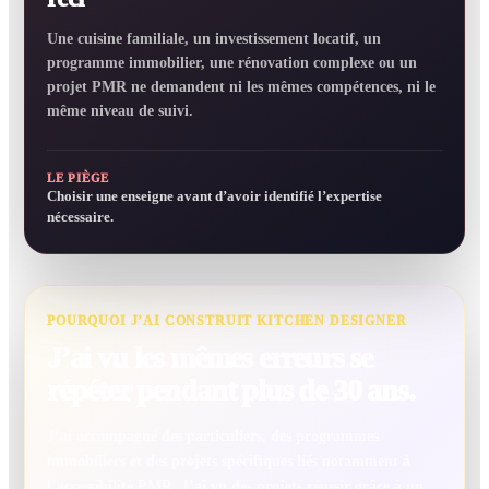
Une cuisine familiale, un investissement locatif, un
programme immobilier, une rénovation complexe ou un
projet PMR ne demandent ni les mêmes compétences, ni le
même niveau de suivi.
LE PIÈGE
Choisir une enseigne avant d’avoir identifié l’expertise
nécessaire.
POURQUOI J’AI CONSTRUIT KITCHEN DESIGNER
J’ai vu les mêmes erreurs se
répéter pendant plus de 30 ans.
J’ai accompagné des particuliers, des programmes
immobiliers et des projets spécifiques liés notamment à
l’accessibilité PMR. J’ai vu des projets réussir grâce à un