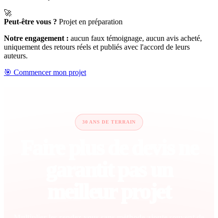
🚀
Peut-être vous ?
Projet en préparation
Notre engagement :
aucun faux témoignage, aucun avis acheté,
uniquement des retours réels et publiés avec l'accord de leurs
auteurs.
🎯 Commencer mon projet
30 ANS DE TERRAIN
Faire plus de devis ne
garantit pas un
meilleur projet
Multiplier les rendez-vous sans méthode ajoute souvent de