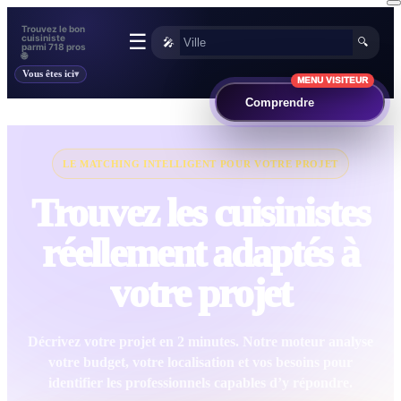
Trouvez le bon
☰
cuisiniste
🎤
🔍
parmi 718 pros
🌐
Vous êtes ici
MENU VISITEUR
Comprendre
LE MATCHING INTELLIGENT POUR VOTRE PROJET
Trouvez les cuisinistes
réellement adaptés à
votre projet
Décrivez votre projet en 2 minutes. Notre moteur analyse
votre budget, votre localisation et vos besoins pour
identifier les professionnels capables d’y répondre.