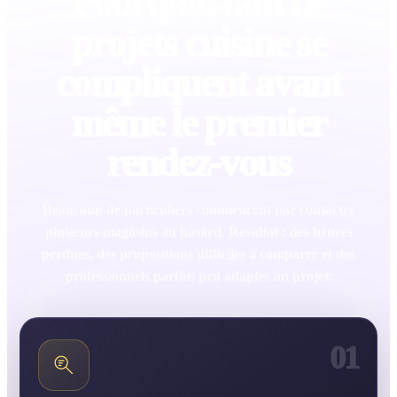
Pourquoi tant de
projets cuisine se
compliquent avant
même le premier
rendez-vous
Beaucoup de particuliers commencent par contacter
plusieurs magasins au hasard. Résultat : des heures
perdues, des propositions difficiles à comparer et des
professionnels parfois peu adaptés au projet.
01