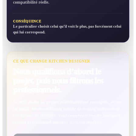
compatibilité réelle.
CONSÉQUENCE
Le particulier choisit celui qu’il voit le plus, pas forcément celui
qui lui correspond.
CE QUE CHANGE KITCHEN DESIGNER
Nous qualifions d’abord le
projet, puis nous filtrons les
professionnels.
Match1 écarte les projets insuffisamment renseignés, exclut
les profils incompatibles et calcule un scoring indépendant
des options de visibilité. Vous comprenez ensuite pourquoi
chaque professionnel apparaît dans vos résultats.