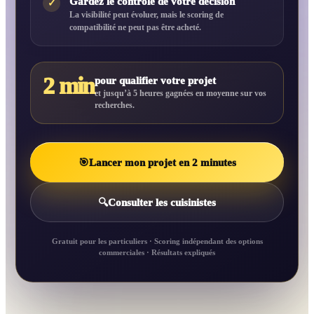
Gardez le contrôle de votre décision
✓
La visibilité peut évoluer, mais le scoring de
compatibilité ne peut pas être acheté.
2 min
pour qualifier votre projet
et jusqu’à 5 heures gagnées en moyenne sur vos
recherches.
🎯
Lancer mon projet en 2 minutes
🔍
Consulter les cuisinistes
Gratuit pour les particuliers · Scoring indépendant des options
commerciales · Résultats expliqués