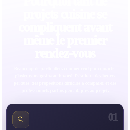
Pourquoi tant de
projets cuisine se
compliquent avant
même le premier
rendez-vous
Beaucoup de particuliers commencent par contacter
plusieurs magasins au hasard. Résultat : des heures
perdues, des propositions difficiles à comparer et des
professionnels parfois peu adaptés au projet.
01