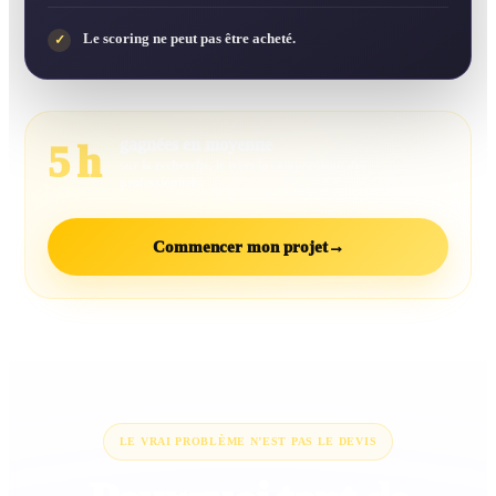
Le scoring ne peut pas être acheté.
✓
gagnées en moyenne
5 h
sur la recherche, le tri et la comparaison des
professionnels.
Commencer mon projet
→
LE VRAI PROBLÈME N’EST PAS LE DEVIS