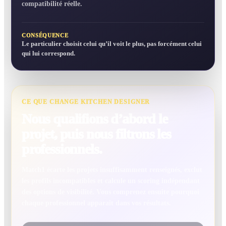
compatibilité réelle.
CONSÉQUENCE
Le particulier choisit celui qu’il voit le plus, pas forcément celui
qui lui correspond.
CE QUE CHANGE KITCHEN DESIGNER
Nous qualifions d’abord le
projet, puis nous filtrons les
professionnels.
Match1 écarte les projets insuffisamment renseignés, exclut
les profils incompatibles et calcule un scoring indépendant
des options de visibilité. Vous comprenez ensuite pourquoi
chaque professionnel apparaît dans vos résultats.