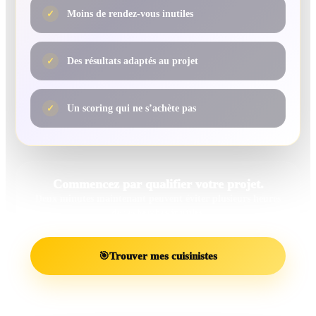
✓
Moins de rendez-vous inutiles
✓
Des résultats adaptés au projet
✓
Un scoring qui ne s’achète pas
Commencez par qualifier votre projet.
Deux minutes maintenant peuvent éviter plusieurs heures
de recherches inutiles.
🎯
Trouver mes cuisinistes