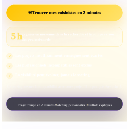
🎯
Trouver mes cuisinistes en 2 minutes
5 h
gagnées en moyenne dans la recherche et la comparaison
des professionnels
Les projets insuffisamment renseignés sont écartés
✓
Les professionnels incompatibles sont exclus
✓
La visibilité peut évoluer, jamais le scoring
✓
Le scoring mesure la compatibilité avec votre projet. Il ne peut pas être acheté.
Projet rempli en 2 minutes
Matching personnalisé
Résultats expliqués