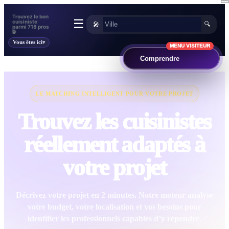
Trouvez le bon
☰
cuisiniste
🎤
🔍
parmi 718 pros
🌐
Vous êtes ici
MENU VISITEUR
Comprendre
LE MATCHING INTELLIGENT POUR VOTRE PROJET
Trouvez les cuisinistes
réellement adaptés à
votre projet
Décrivez votre projet en 2 minutes. Notre moteur analyse
votre budget, votre localisation et vos besoins pour
identifier les professionnels capables d’y répondre.