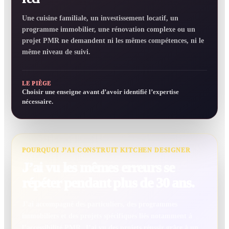
Une cuisine familiale, un investissement locatif, un
programme immobilier, une rénovation complexe ou un
projet PMR ne demandent ni les mêmes compétences, ni le
même niveau de suivi.
LE PIÈGE
Choisir une enseigne avant d’avoir identifié l’expertise
nécessaire.
POURQUOI J’AI CONSTRUIT KITCHEN DESIGNER
J’ai vu les mêmes erreurs se
répéter pendant plus de 30 ans.
J’ai accompagné des particuliers, des programmes
immobiliers et des projets spécifiques liés notamment à
l’accessibilité PMR. J’ai vu des projets réussir grâce à un