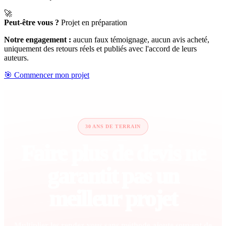
🚀
Peut-être vous ?
Projet en préparation
Notre engagement :
aucun faux témoignage, aucun avis acheté,
uniquement des retours réels et publiés avec l'accord de leurs
auteurs.
🎯 Commencer mon projet
30 ANS DE TERRAIN
Faire plus de devis ne
garantit pas un
meilleur projet
Multiplier les rendez-vous sans méthode ajoute souvent de