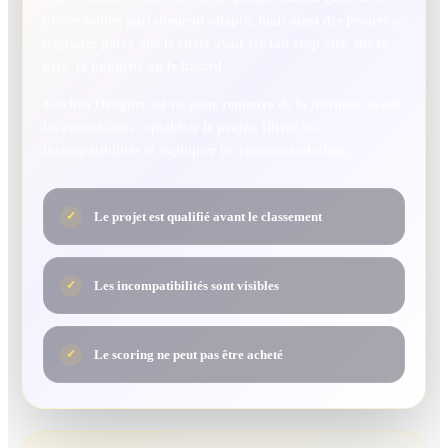
professionnel parfaitement adapté, mais aussi des projets se
dégrader parce que le choix avait été fait trop vite, sur le
prix, la publicité ou le hasard.
Kitchen Designer est né pour remettre de la méthode avant
les rendez-vous : qualifier le projet, filtrer les
incompatibilités et expliquer les recommandations.
Le projet est qualifié avant le classement
✓
Les incompatibilités sont visibles
✓
Le scoring ne peut pas être acheté
✓