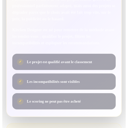
professionnel parfaitement adapté, mais aussi des projets se
dégrader parce que le choix avait été fait trop vite, sur le
prix, la publicité ou le hasard.
Kitchen Designer est né pour remettre de la méthode avant
les rendez-vous : qualifier le projet, filtrer les
incompatibilités et expliquer les recommandations.
Le projet est qualifié avant le classement
✓
Les incompatibilités sont visibles
✓
Le scoring ne peut pas être acheté
✓