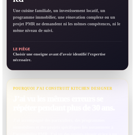
Une cuisine familiale, un investissement locatif, un
programme immobilier, une rénovation complexe ou un
projet PMR ne demandent ni les mêmes compétences, ni le
même niveau de suivi.
LE PIÈGE
Choisir une enseigne avant d’avoir identifié l’expertise
nécessaire.
POURQUOI J’AI CONSTRUIT KITCHEN DESIGNER
J’ai vu les mêmes erreurs se
répéter pendant plus de 30 ans.
J’ai accompagné des particuliers, des programmes
immobiliers et des projets spécifiques liés notamment à
l’accessibilité PMR. J’ai vu des projets réussir grâce à un