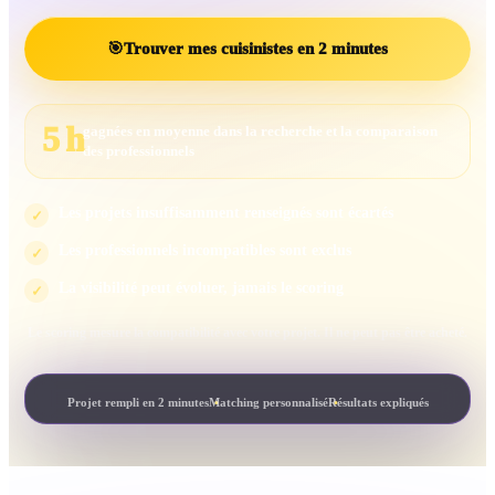
🎯
Trouver mes cuisinistes en 2 minutes
5 h
gagnées en moyenne dans la recherche et la comparaison
des professionnels
Les projets insuffisamment renseignés sont écartés
✓
Les professionnels incompatibles sont exclus
✓
La visibilité peut évoluer, jamais le scoring
✓
Le scoring mesure la compatibilité avec votre projet. Il ne peut pas être acheté.
Projet rempli en 2 minutes
Matching personnalisé
Résultats expliqués