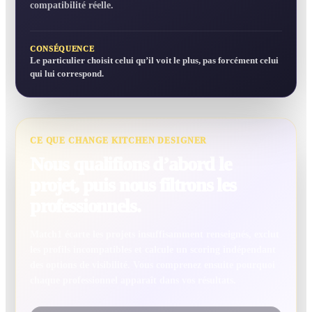
compatibilité réelle.
CONSÉQUENCE
Le particulier choisit celui qu’il voit le plus, pas forcément celui
qui lui correspond.
CE QUE CHANGE KITCHEN DESIGNER
Nous qualifions d’abord le
projet, puis nous filtrons les
professionnels.
Match1 écarte les projets insuffisamment renseignés, exclut
les profils incompatibles et calcule un scoring indépendant
des options de visibilité. Vous comprenez ensuite pourquoi
chaque professionnel apparaît dans vos résultats.