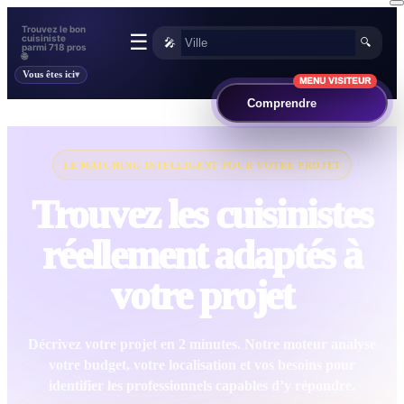
Trouvez le bon
☰
cuisiniste
🎤
🔍
parmi 718 pros
🌐
Vous êtes ici
MENU VISITEUR
Comprendre
LE MATCHING INTELLIGENT POUR VOTRE PROJET
Trouvez les cuisinistes
réellement adaptés à
votre projet
Décrivez votre projet en 2 minutes. Notre moteur analyse
votre budget, votre localisation et vos besoins pour
identifier les professionnels capables d’y répondre.