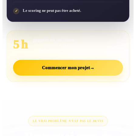
Le scoring ne peut pas être acheté.
✓
gagnées en moyenne
5 h
sur la recherche, le tri et la comparaison des
professionnels.
Commencer mon projet
→
LE VRAI PROBLÈME N’EST PAS LE DEVIS