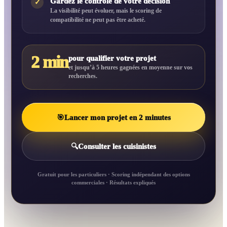
Gardez le contrôle de votre décision
✓
La visibilité peut évoluer, mais le scoring de
compatibilité ne peut pas être acheté.
2 min
pour qualifier votre projet
et jusqu’à 5 heures gagnées en moyenne sur vos
recherches.
🎯
Lancer mon projet en 2 minutes
🔍
Consulter les cuisinistes
Gratuit pour les particuliers · Scoring indépendant des options
commerciales · Résultats expliqués