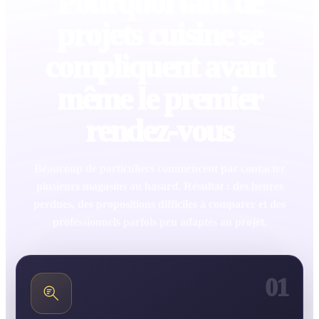
Pourquoi tant de
projets cuisine se
compliquent avant
même le premier
rendez-vous
Beaucoup de particuliers commencent par contacter
plusieurs magasins au hasard. Résultat : des heures
perdues, des propositions difficiles à comparer et des
professionnels parfois peu adaptés au projet.
01