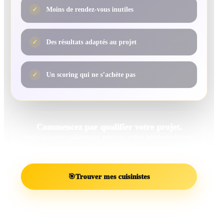
✓
Moins de rendez-vous inutiles
✓
Des résultats adaptés au projet
✓
Un scoring qui ne s’achète pas
Commencez par qualifier votre projet.
Deux minutes maintenant peuvent éviter plusieurs heures
de recherches inutiles.
🎯
Trouver mes cuisinistes