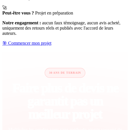
🚀
Peut-être vous ?
Projet en préparation
Notre engagement :
aucun faux témoignage, aucun avis acheté,
uniquement des retours réels et publiés avec l'accord de leurs
auteurs.
🎯 Commencer mon projet
30 ANS DE TERRAIN
Faire plus de devis ne
garantit pas un
meilleur projet
Multiplier les rendez-vous sans méthode ajoute souvent de