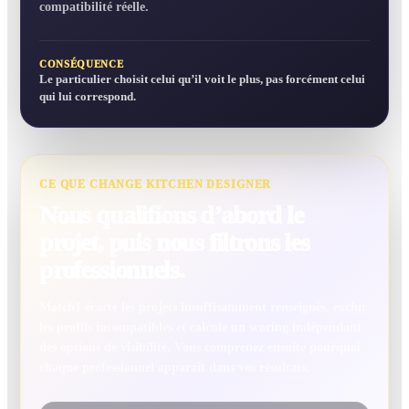
compatibilité réelle.
CONSÉQUENCE
Le particulier choisit celui qu’il voit le plus, pas forcément celui
qui lui correspond.
CE QUE CHANGE KITCHEN DESIGNER
Nous qualifions d’abord le
projet, puis nous filtrons les
professionnels.
Match1 écarte les projets insuffisamment renseignés, exclut
les profils incompatibles et calcule un scoring indépendant
des options de visibilité. Vous comprenez ensuite pourquoi
chaque professionnel apparaît dans vos résultats.