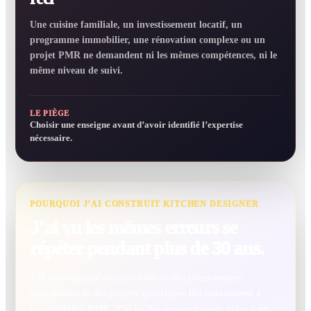
Une cuisine familiale, un investissement locatif, un
programme immobilier, une rénovation complexe ou un
projet PMR ne demandent ni les mêmes compétences, ni le
même niveau de suivi.
LE PIÈGE
Choisir une enseigne avant d’avoir identifié l’expertise
nécessaire.
POURQUOI J’AI CONSTRUIT KITCHEN DESIGNER
J’ai vu les mêmes erreurs se
répéter pendant plus de 30 ans.
J’ai accompagné des particuliers, des programmes
immobiliers et des projets spécifiques liés notamment à
l’accessibilité PMR. J’ai vu des projets réussir grâce à un