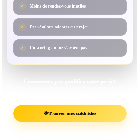
✓
Moins de rendez-vous inutiles
✓
Des résultats adaptés au projet
✓
Un scoring qui ne s’achète pas
Commencez par qualifier votre projet.
Deux minutes maintenant peuvent éviter plusieurs heures
de recherches inutiles.
🎯
Trouver mes cuisinistes