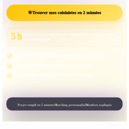
🎯
Trouver mes cuisinistes en 2 minutes
5 h
gagnées en moyenne dans la recherche et la comparaison
des professionnels
Les projets insuffisamment renseignés sont écartés
✓
Les professionnels incompatibles sont exclus
✓
La visibilité peut évoluer, jamais le scoring
✓
Le scoring mesure la compatibilité avec votre projet. Il ne peut pas être acheté.
Projet rempli en 2 minutes
Matching personnalisé
Résultats expliqués