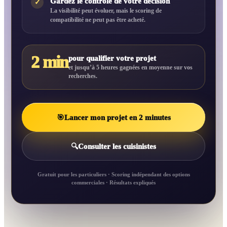
Gardez le contrôle de votre décision
✓
La visibilité peut évoluer, mais le scoring de
compatibilité ne peut pas être acheté.
2 min
pour qualifier votre projet
et jusqu’à 5 heures gagnées en moyenne sur vos
recherches.
🎯
Lancer mon projet en 2 minutes
🔍
Consulter les cuisinistes
Gratuit pour les particuliers · Scoring indépendant des options
commerciales · Résultats expliqués