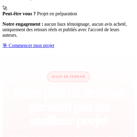
🚀
Peut-être vous ?
Projet en préparation
Notre engagement :
aucun faux témoignage, aucun avis acheté,
uniquement des retours réels et publiés avec l'accord de leurs
auteurs.
🎯 Commencer mon projet
30 ANS DE TERRAIN
Faire plus de devis ne
garantit pas un
meilleur projet
Multiplier les rendez-vous sans méthode ajoute souvent de