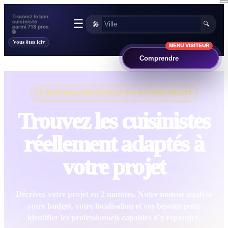
Trouvez le bon
☰
cuisiniste
🎤
🔍
parmi 718 pros
🌐
Vous êtes ici
MENU VISITEUR
Comprendre
LE MATCHING INTELLIGENT POUR VOTRE PROJET
Trouvez les cuisinistes
réellement adaptés à
votre projet
Décrivez votre projet en 2 minutes. Notre moteur analyse
votre budget, votre localisation et vos besoins pour
identifier les professionnels capables d’y répondre.