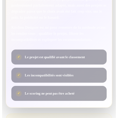
professionnel parfaitement adapté, mais aussi des projets se
dégrader parce que le choix avait été fait trop vite, sur le
prix, la publicité ou le hasard.
Kitchen Designer est né pour remettre de la méthode avant
les rendez-vous : qualifier le projet, filtrer les
incompatibilités et expliquer les recommandations.
Le projet est qualifié avant le classement
✓
Les incompatibilités sont visibles
✓
Le scoring ne peut pas être acheté
✓