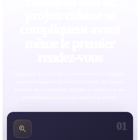
Pourquoi tant de
projets cuisine se
compliquent avant
même le premier
rendez-vous
Beaucoup de particuliers commencent par contacter
plusieurs magasins au hasard. Résultat : des heures
perdues, des propositions difficiles à comparer et des
professionnels parfois peu adaptés au projet.
01