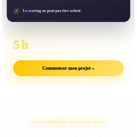
Le scoring ne peut pas être acheté.
✓
gagnées en moyenne
5 h
sur la recherche, le tri et la comparaison des
professionnels.
Commencer mon projet
→
LE VRAI PROBLÈME N’EST PAS LE DEVIS