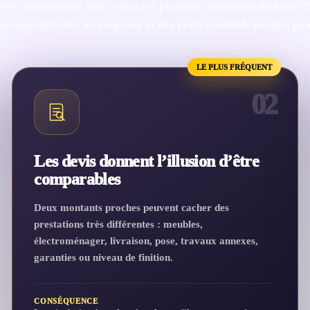
ers commencent par contacter plusieurs magasins au hasard.
itions difficiles à comparer et des professionnels parfois pe
LE PLUS FRÉQUENT
02
Les devis donnent l’illusion d’être
comparables
Deux montants proches peuvent cacher des
prestations très différentes : meubles,
électroménager, livraison, pose, travaux annexes,
garanties ou niveau de finition.
CONSÉQUENCE