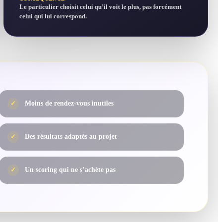
Le particulier choisit celui qu’il voit le plus, pas forcément
celui qui lui correspond.
✓
Moins de rendez-vous inutiles
✓
Des résultats adaptés au projet
✓
Un scoring qui ne s’achète pas