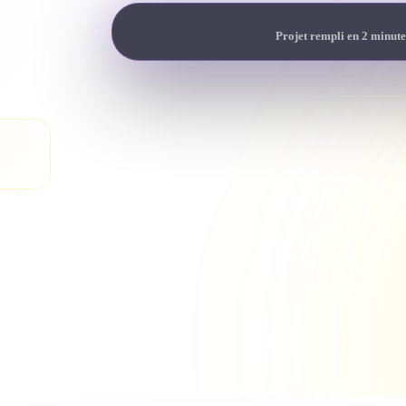
Projet rempli en 2 minute
son
heté.