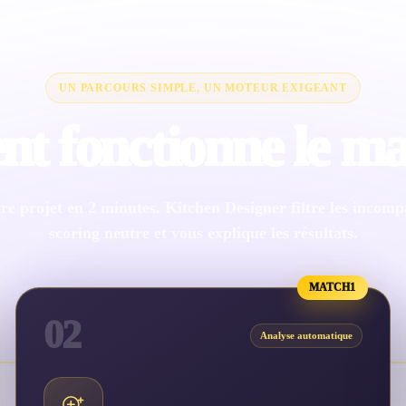
UN PARCOURS SIMPLE, UN MOTEUR EXIGEANT
 fonctionne le ma
re projet en 2 minutes. Kitchen Designer filtre les incompat
scoring neutre et vous explique les résultats.
MATCH1
02
Analyse automatique