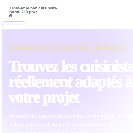
Trouvez le bon cuisiniste
🔍
parmi 718 pros
🌐
Vous êtes ici
LE MATCHING INTELLIGENT POUR VOTRE PROJET
Trouvez les cuisinist
réellement adaptés à
votre projet
Décrivez votre projet en 2 minutes. Notre moteur analys
budget, votre localisation et vos besoins pour identifier l
professionnels capables d’y répondre.