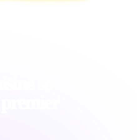
isine se
 premier