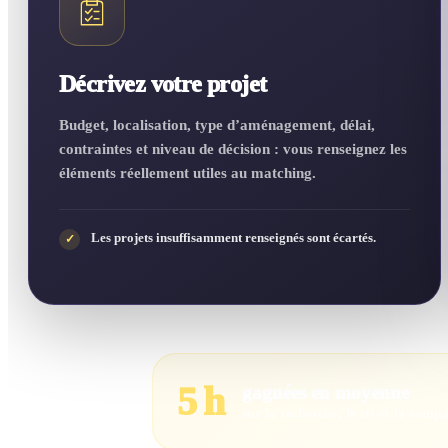
Décrivez votre projet
Budget, localisation, type d’aménagement, délai,
contraintes et niveau de décision : vous renseignez les
éléments réellement utiles au matching.
Les projets insuffisamment renseignés sont écartés.
✓
5 h
gagnées en moyenne
sur la recherche, le tri et la comp