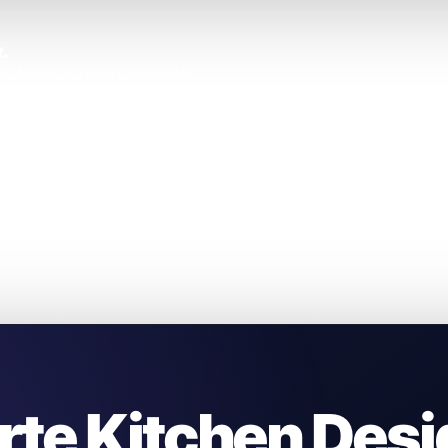
.
s heures de recherches inutiles.
rte Kitchen Desi