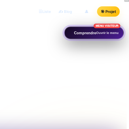
Liste
✍️ Blog
👤
🎯 Projet
MENU VISITEUR
Comprendre
Ouvrir le menu