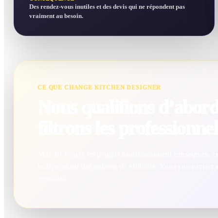
Des rendez-vous inutiles et des devis qui ne répondent pas
vraiment au besoin.
CE QUE CHANGE KITCHEN DESIGNER
Nous qualifions d’abord 
filtrons les professionnel
Match1 écarte les projets insuffisamment renseignés, exc
indépendant des options de visibilité. Vous comprenez
résultats.