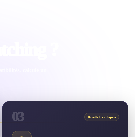
tching ?
ibilités, calcule un
03
Résultats expliqués