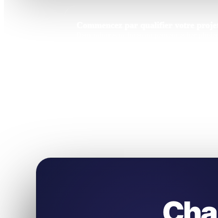
Commencez par qualifier votre projet
Deux minutes maintenant peuvent éviter plusieur
Cha