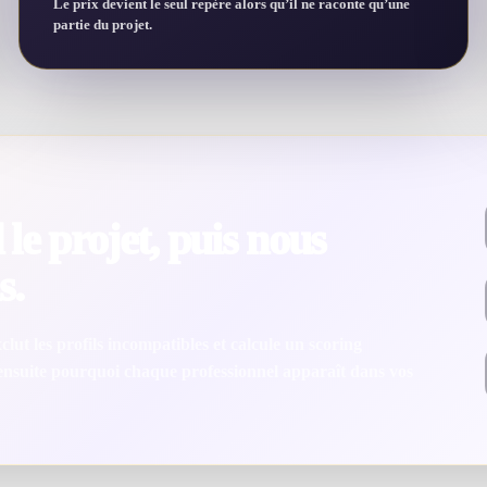
Le prix devient le seul repère alors qu’il ne raconte qu’une
partie du projet.
le projet, puis nous
s.
lut les profils incompatibles et calcule un scoring
 ensuite pourquoi chaque professionnel apparaît dans vos