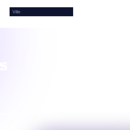
🎤
🔍
es
e votre
es