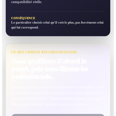
compatibilité réelle.
CONSÉQUENCE
Le particulier choisit celui qu’il voit le plus, pas forcément celui
qui lui correspond.
CE QUE CHANGE KITCHEN DESIGNER
Nous qualifions d’abord le
projet, puis nous filtrons les
professionnels.
Match1 écarte les projets insuffisamment renseignés, exclut
les profils incompatibles et calcule un scoring indépendant
des options de visibilité. Vous comprenez ensuite pourquoi
chaque professionnel apparaît dans vos résultats.