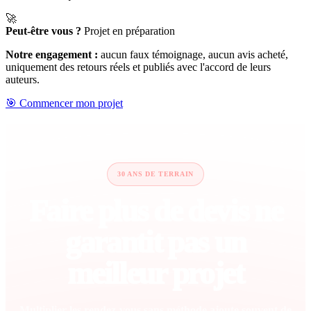
🚀
Peut-être vous ?
Projet en préparation
Notre engagement :
aucun faux témoignage, aucun avis acheté,
uniquement des retours réels et publiés avec l'accord de leurs
auteurs.
🎯 Commencer mon projet
30 ANS DE TERRAIN
Faire plus de devis ne
garantit pas un
meilleur projet
Multiplier les rendez-vous sans méthode ajoute souvent de