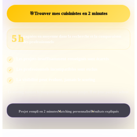
🎯
Trouver mes cuisinistes en 2 minutes
5 h
gagnées en moyenne dans la recherche et la comparaison
des professionnels
Les projets insuffisamment renseignés sont écartés
✓
Les professionnels incompatibles sont exclus
✓
La visibilité peut évoluer, jamais le scoring
✓
Le scoring mesure la compatibilité avec votre projet. Il ne peut pas être acheté.
Projet rempli en 2 minutes
Matching personnalisé
Résultats expliqués