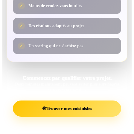
✓
Moins de rendez-vous inutiles
✓
Des résultats adaptés au projet
✓
Un scoring qui ne s’achète pas
Commencez par qualifier votre projet.
Deux minutes maintenant peuvent éviter plusieurs heures
de recherches inutiles.
🎯
Trouver mes cuisinistes