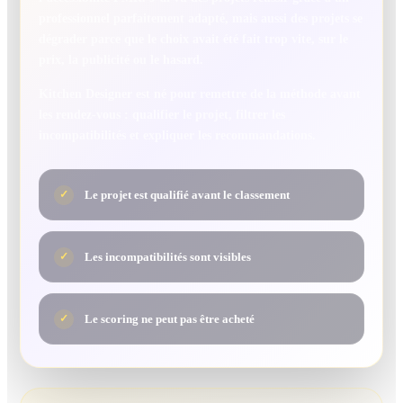
professionnel parfaitement adapté, mais aussi des projets se
dégrader parce que le choix avait été fait trop vite, sur le
prix, la publicité ou le hasard.
Kitchen Designer est né pour remettre de la méthode avant
les rendez-vous : qualifier le projet, filtrer les
incompatibilités et expliquer les recommandations.
Le projet est qualifié avant le classement
✓
Les incompatibilités sont visibles
✓
Le scoring ne peut pas être acheté
✓