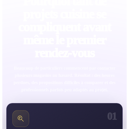
Pourquoi tant de
projets cuisine se
compliquent avant
même le premier
rendez-vous
Beaucoup de particuliers commencent par contacter
plusieurs magasins au hasard. Résultat : des heures
perdues, des propositions difficiles à comparer et des
professionnels parfois peu adaptés au projet.
01