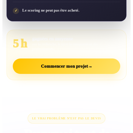
Le scoring ne peut pas être acheté.
✓
gagnées en moyenne
5 h
sur la recherche, le tri et la comparaison des
professionnels.
Commencer mon projet
→
LE VRAI PROBLÈME N’EST PAS LE DEVIS