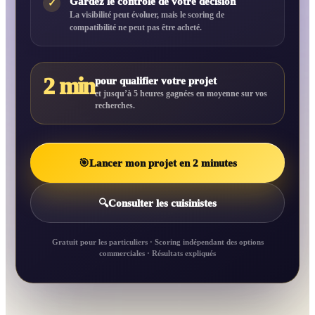
Gardez le contrôle de votre décision
✓
La visibilité peut évoluer, mais le scoring de
compatibilité ne peut pas être acheté.
2 min
pour qualifier votre projet
et jusqu’à 5 heures gagnées en moyenne sur vos
recherches.
🎯
Lancer mon projet en 2 minutes
🔍
Consulter les cuisinistes
Gratuit pour les particuliers · Scoring indépendant des options
commerciales · Résultats expliqués