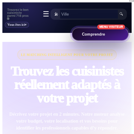
Trouvez le bon
☰
cuisiniste
🎤
🔍
parmi 718 pros
🌐
Vous êtes ici
MENU VISITEUR
Comprendre
LE MATCHING INTELLIGENT POUR VOTRE PROJET
Trouvez les cuisinistes
réellement adaptés à
votre projet
Décrivez votre projet en 2 minutes. Notre moteur analyse
votre budget, votre localisation et vos besoins pour
identifier les professionnels capables d’y répondre.