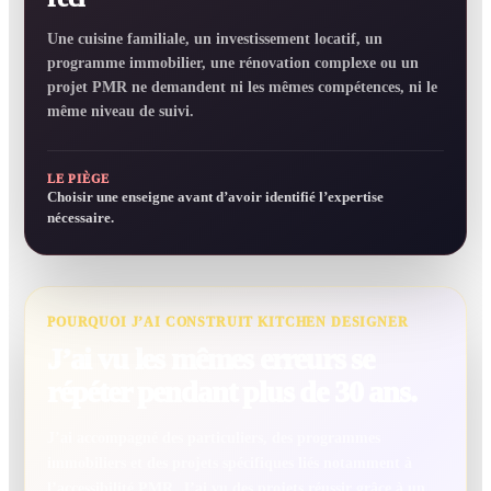
Une cuisine familiale, un investissement locatif, un
programme immobilier, une rénovation complexe ou un
projet PMR ne demandent ni les mêmes compétences, ni le
même niveau de suivi.
LE PIÈGE
Choisir une enseigne avant d’avoir identifié l’expertise
nécessaire.
POURQUOI J’AI CONSTRUIT KITCHEN DESIGNER
J’ai vu les mêmes erreurs se
répéter pendant plus de 30 ans.
J’ai accompagné des particuliers, des programmes
immobiliers et des projets spécifiques liés notamment à
l’accessibilité PMR. J’ai vu des projets réussir grâce à un