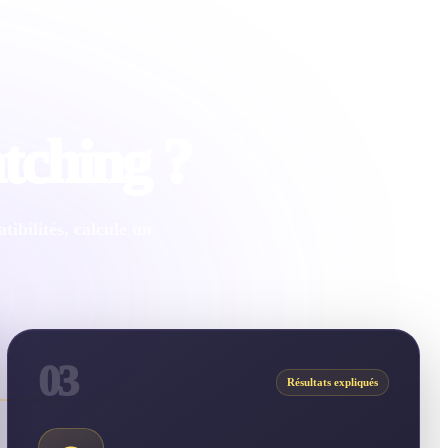
tching ?
ibilités, calcule un
03
Résultats expliqués