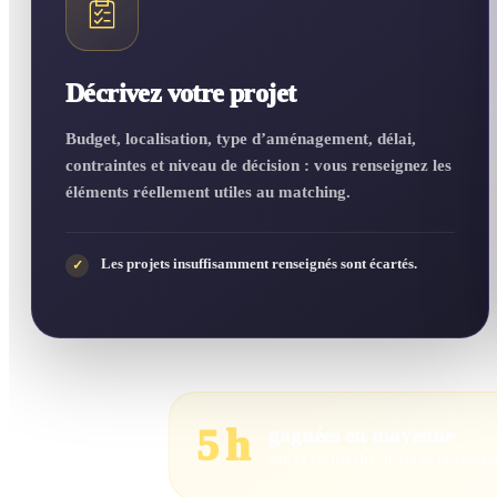
Décrivez votre projet
Budget, localisation, type d’aménagement, délai,
contraintes et niveau de décision : vous renseignez les
éléments réellement utiles au matching.
Les projets insuffisamment renseignés sont écartés.
✓
5 h
gagnées en moyenne
sur la recherche, le tri et la comp