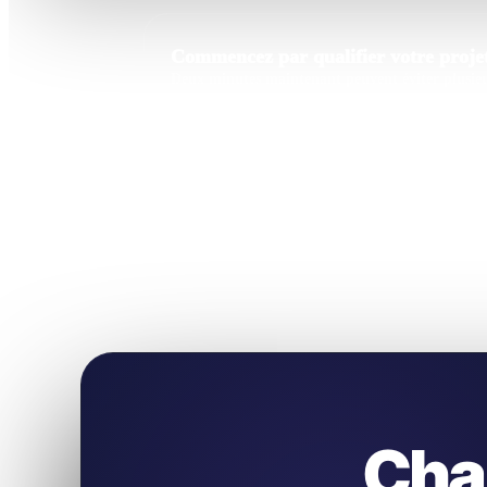
Commencez par qualifier votre projet
Deux minutes maintenant peuvent éviter plusieur
Cha