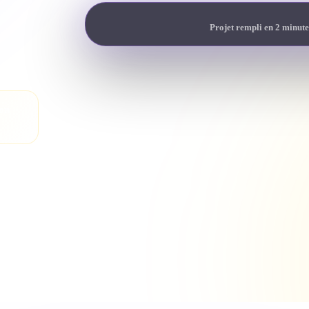
Projet rempli en 2 minute
son
heté.