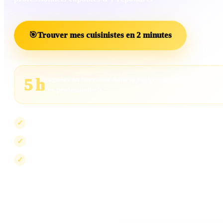
🎯
Trouver mes cuisinistes en 2 minutes
gagnées en moyenne dans la recherche et la comparai
5 h
des professionnels
Les projets insuffisamment renseignés sont écartés
✓
Les professionnels incompatibles sont exclus
✓
La visibilité peut évoluer, jamais le scoring
✓
Le scoring mesure la compatibilité avec votre projet. Il ne peut pas être ac