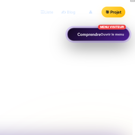
Liste
✍️ Blog
👤
🎯 Projet
MENU VISITEUR
Comprendre
Ouvrir le menu