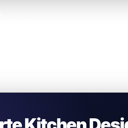
.
s heures de recherches inutiles.
rte Kitchen Desi