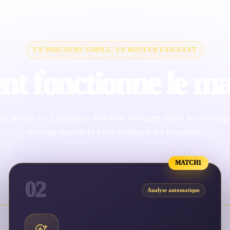
UN PARCOURS SIMPLE, UN MOTEUR EXIGEANT
 fonctionne le ma
re projet en 2 minutes. Kitchen Designer filtre les incompat
scoring neutre et vous explique les résultats.
MATCH1
02
Analyse automatique