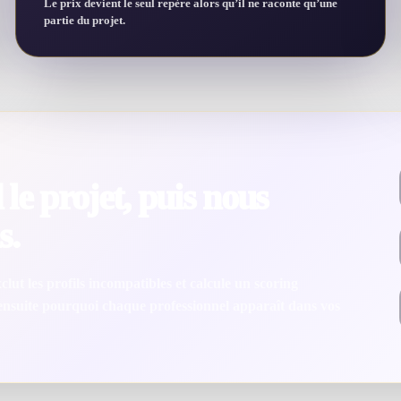
Le prix devient le seul repère alors qu’il ne raconte qu’une
partie du projet.
le projet, puis nous
s.
lut les profils incompatibles et calcule un scoring
 ensuite pourquoi chaque professionnel apparaît dans vos