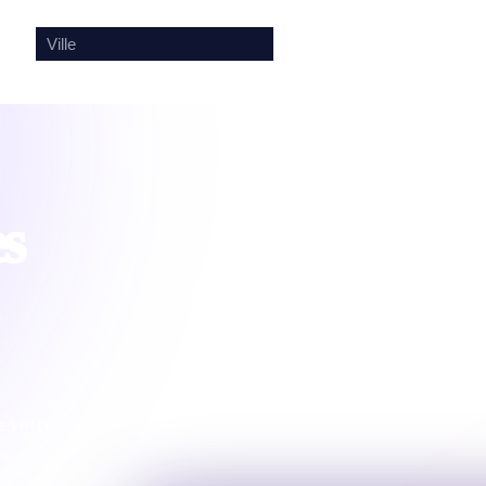
🎤
🔍
es
e votre
es