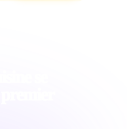
isine se
 premier