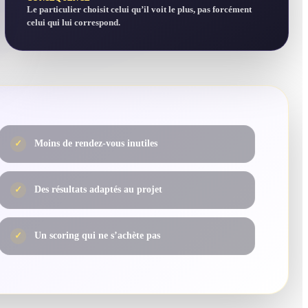
Le particulier choisit celui qu’il voit le plus, pas forcément
celui qui lui correspond.
✓
Moins de rendez-vous inutiles
✓
Des résultats adaptés au projet
✓
Un scoring qui ne s’achète pas