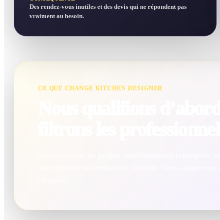
Des rendez-vous inutiles et des devis qui ne répondent pas
vraiment au besoin.
CE QUE CHANGE KITCHEN DESIGNER
Nous qualifions d’abord 
filtrons les professionnel
Match1 écarte les projets insuffisamment renseignés, exc
indépendant des options de visibilité. Vous comprenez
résultats.