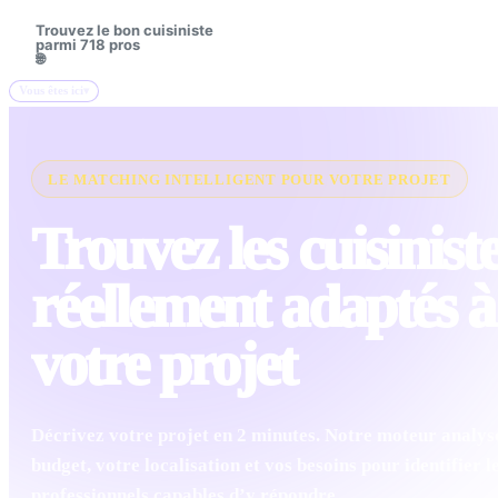
Trouvez le bon cuisiniste
🔍
parmi 718 pros
🌐
Vous êtes ici
LE MATCHING INTELLIGENT POUR VOTRE PROJET
Trouvez les cuisinist
réellement adaptés à
votre projet
Décrivez votre projet en 2 minutes. Notre moteur analys
budget, votre localisation et vos besoins pour identifier l
professionnels capables d’y répondre.