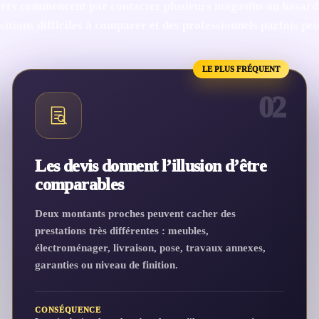
ers commencent par contacter plusieurs magasins au hasard.
itions difficiles à comparer et des professionnels parfois pe
LE PLUS FRÉQUENT
02
Les devis donnent l’illusion d’être
comparables
Deux montants proches peuvent cacher des
prestations très différentes : meubles,
électroménager, livraison, pose, travaux annexes,
garanties ou niveau de finition.
CONSÉQUENCE