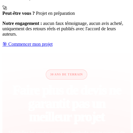
🚀
Peut-être vous ?
Projet en préparation
Notre engagement :
aucun faux témoignage, aucun avis acheté,
uniquement des retours réels et publiés avec l'accord de leurs
auteurs.
🎯 Commencer mon projet
30 ANS DE TERRAIN
Faire plus de devis ne
garantit pas un
meilleur projet
Multiplier les rendez-vous sans méthode ajoute souvent de