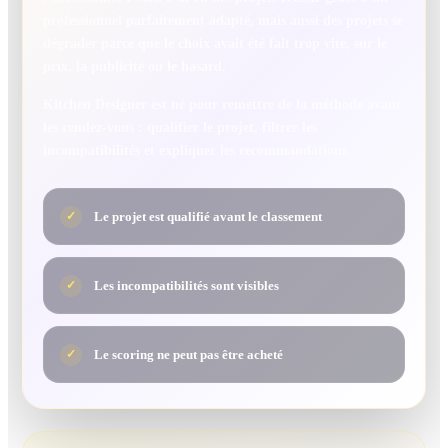
professionnel parfaitement adapté, mais aussi des projets se
dégrader parce que le choix avait été fait trop vite, sur le
prix, la publicité ou le hasard.
Kitchen Designer est né pour remettre de la méthode avant
les rendez-vous : qualifier le projet, filtrer les
incompatibilités et expliquer les recommandations.
Le projet est qualifié avant le classement
✓
Les incompatibilités sont visibles
✓
Le scoring ne peut pas être acheté
✓