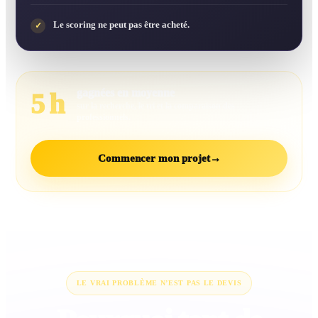
Le scoring ne peut pas être acheté.
✓
gagnées en moyenne
5 h
sur la recherche, le tri et la comparaison des
professionnels.
Commencer mon projet
→
LE VRAI PROBLÈME N’EST PAS LE DEVIS