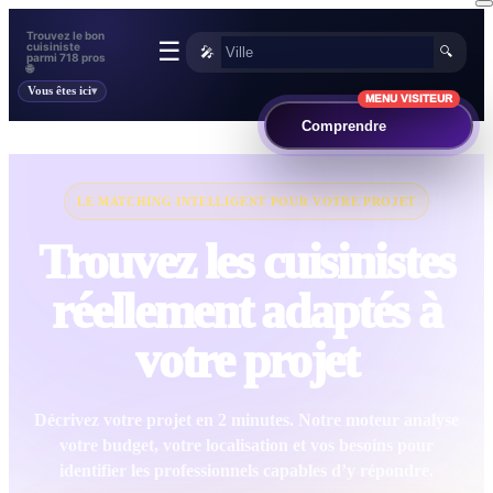
Trouvez le bon
☰
cuisiniste
🎤
🔍
parmi 718 pros
🌐
Vous êtes ici
MENU VISITEUR
Comprendre
LE MATCHING INTELLIGENT POUR VOTRE PROJET
Trouvez les cuisinistes
réellement adaptés à
votre projet
Décrivez votre projet en 2 minutes. Notre moteur analyse
votre budget, votre localisation et vos besoins pour
identifier les professionnels capables d’y répondre.