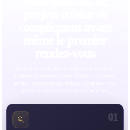
Pourquoi tant de
projets cuisine se
compliquent avant
même le premier
rendez-vous
Beaucoup de particuliers commencent par contacter
plusieurs magasins au hasard. Résultat : des heures
perdues, des propositions difficiles à comparer et des
professionnels parfois peu adaptés au projet.
01