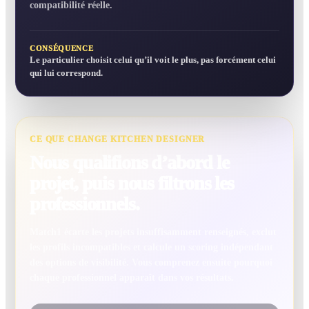
compatibilité réelle.
CONSÉQUENCE
Le particulier choisit celui qu’il voit le plus, pas forcément celui
qui lui correspond.
CE QUE CHANGE KITCHEN DESIGNER
Nous qualifions d’abord le
projet, puis nous filtrons les
professionnels.
Match1 écarte les projets insuffisamment renseignés, exclut
les profils incompatibles et calcule un scoring indépendant
des options de visibilité. Vous comprenez ensuite pourquoi
chaque professionnel apparaît dans vos résultats.