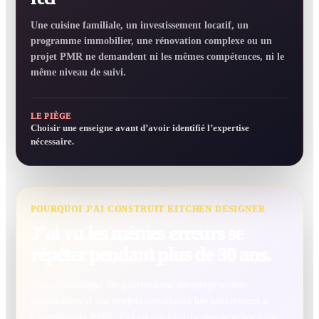
Une cuisine familiale, un investissement locatif, un
programme immobilier, une rénovation complexe ou un
projet PMR ne demandent ni les mêmes compétences, ni le
même niveau de suivi.
LE PIÈGE
Choisir une enseigne avant d’avoir identifié l’expertise
nécessaire.
POURQUOI J’AI CONSTRUIT KITCHEN DESIGNER
J’ai vu les mêmes erreurs se
répéter pendant plus de 30 ans.
J’ai accompagné des particuliers, des programmes
immobiliers et des projets spécifiques liés notamment à
l’accessibilité PMR. J’ai vu des projets réussir grâce à un