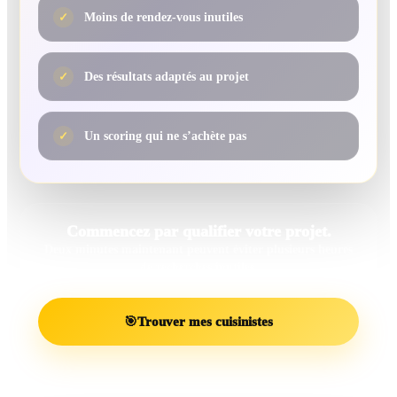
✓
Moins de rendez-vous inutiles
✓
Des résultats adaptés au projet
✓
Un scoring qui ne s’achète pas
Commencez par qualifier votre projet.
Deux minutes maintenant peuvent éviter plusieurs heures
de recherches inutiles.
🎯
Trouver mes cuisinistes