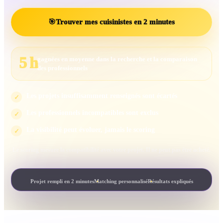
🎯
Trouver mes cuisinistes en 2 minutes
5 h
gagnées en moyenne dans la recherche et la comparaison
des professionnels
Les projets insuffisamment renseignés sont écartés
✓
Les professionnels incompatibles sont exclus
✓
La visibilité peut évoluer, jamais le scoring
✓
Le scoring mesure la compatibilité avec votre projet. Il ne peut pas être acheté.
Projet rempli en 2 minutes
Matching personnalisé
Résultats expliqués