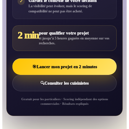
Gardez le contrôle de votre décision
✓
La visibilité peut évoluer, mais le scoring de
compatibilité ne peut pas être acheté.
2 min
pour qualifier votre projet
et jusqu’à 5 heures gagnées en moyenne sur vos
recherches.
🎯
Lancer mon projet en 2 minutes
🔍
Consulter les cuisinistes
Gratuit pour les particuliers · Scoring indépendant des options
commerciales · Résultats expliqués