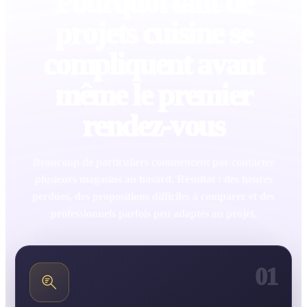
Pourquoi tant de
projets cuisine se
compliquent avant
même le premier
rendez-vous
Beaucoup de particuliers commencent par contacter
plusieurs magasins au hasard. Résultat : des heures
perdues, des propositions difficiles à comparer et des
professionnels parfois peu adaptés au projet.
01