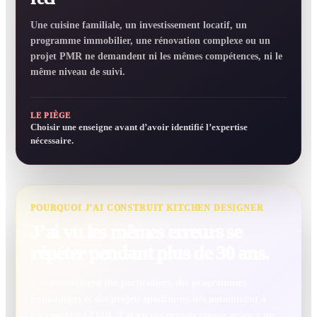
Une cuisine familiale, un investissement locatif, un
programme immobilier, une rénovation complexe ou un
projet PMR ne demandent ni les mêmes compétences, ni le
même niveau de suivi.
LE PIÈGE
Choisir une enseigne avant d’avoir identifié l’expertise
nécessaire.
POURQUOI J’AI CONSTRUIT KITCHEN DESIGNER
J’ai vu les mêmes erreurs se
répéter pendant plus de 30 ans.
J’ai accompagné des particuliers, des programmes
immobiliers et des projets spécifiques liés notamment à
l’accessibilité PMR. J’ai vu des projets réussir grâce à un