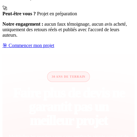
🚀
Peut-être vous ?
Projet en préparation
Notre engagement :
aucun faux témoignage, aucun avis acheté,
uniquement des retours réels et publiés avec l'accord de leurs
auteurs.
🎯 Commencer mon projet
30 ANS DE TERRAIN
Faire plus de devis ne
garantit pas un
meilleur projet
Multiplier les rendez-vous sans méthode ajoute souvent de