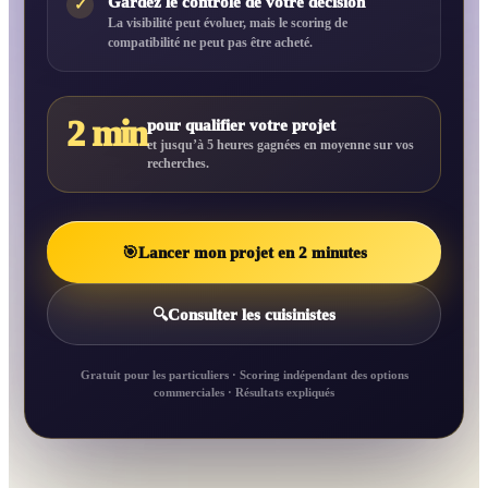
Gardez le contrôle de votre décision
✓
La visibilité peut évoluer, mais le scoring de
compatibilité ne peut pas être acheté.
2 min
pour qualifier votre projet
et jusqu’à 5 heures gagnées en moyenne sur vos
recherches.
🎯
Lancer mon projet en 2 minutes
🔍
Consulter les cuisinistes
Gratuit pour les particuliers · Scoring indépendant des options
commerciales · Résultats expliqués