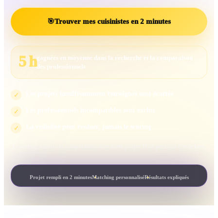
🎯
Trouver mes cuisinistes en 2 minutes
5 h
gagnées en moyenne dans la recherche et la comparaison
des professionnels
Les projets insuffisamment renseignés sont écartés
✓
Les professionnels incompatibles sont exclus
✓
La visibilité peut évoluer, jamais le scoring
✓
Le scoring mesure la compatibilité avec votre projet. Il ne peut pas être acheté.
Projet rempli en 2 minutes
Matching personnalisé
Résultats expliqués