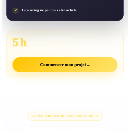
Le scoring ne peut pas être acheté.
✓
gagnées en moyenne
5 h
sur la recherche, le tri et la comparaison des
professionnels.
Commencer mon projet
→
LE VRAI PROBLÈME N’EST PAS LE DEVIS