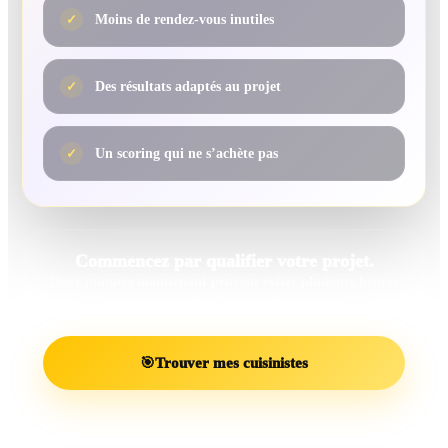
✓
Moins de rendez-vous inutiles
✓
Des résultats adaptés au projet
✓
Un scoring qui ne s’achète pas
Commencez par qualifier votre projet.
Deux minutes maintenant peuvent éviter plusieurs heures
de recherches inutiles.
🎯
Trouver mes cuisinistes