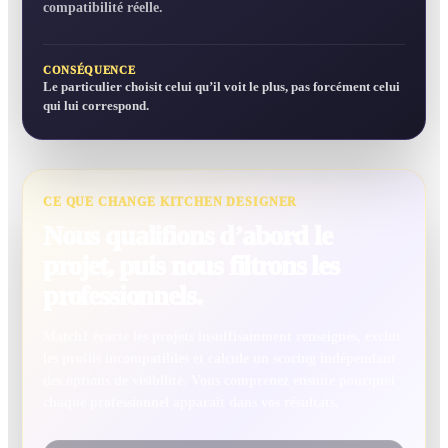
compatibilité réelle.
CONSÉQUENCE
Le particulier choisit celui qu’il voit le plus, pas forcément celui
qui lui correspond.
CE QUE CHANGE KITCHEN DESIGNER
Nous qualifions d’abord le
projet, puis nous filtrons les
professionnels.
Match1 écarte les projets insuffisamment renseignés, exclut
les profils incompatibles et calcule un scoring indépendant
des options de visibilité. Vous comprenez ensuite pourquoi
chaque professionnel apparaît dans vos résultats.