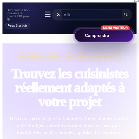
Trouvez le bon
☰
cuisiniste
🎤
🔍
parmi 718 pros
🌐
Vous êtes ici
MENU VISITEUR
Comprendre
LE MATCHING INTELLIGENT POUR VOTRE PROJET
Trouvez les cuisinistes
réellement adaptés à
votre projet
Décrivez votre projet en 2 minutes. Notre moteur analyse
votre budget, votre localisation et vos besoins pour
identifier les professionnels capables d’y répondre.