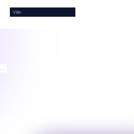
🎤
🔍
es
e votre
es