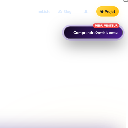
Liste
✍️ Blog
👤
🎯 Projet
MENU VISITEUR
Comprendre
Ouvrir le menu