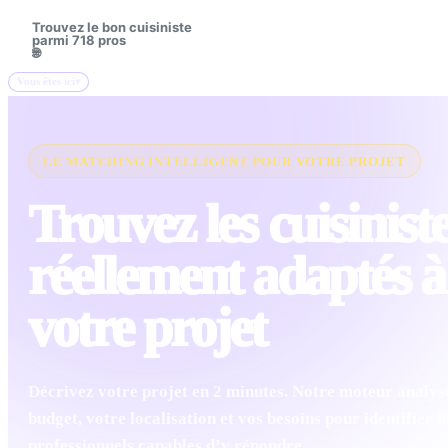
Trouvez le bon cuisiniste
🔍
parmi 718 pros
🌐
Vous êtes ici
LE MATCHING INTELLIGENT POUR VOTRE PROJET
Trouvez les cuisinist
réellement adaptés à
votre projet
Décrivez votre projet en 2 minutes. Notre moteur analys
budget, votre localisation et vos besoins pour identifier l
professionnels capables d’y répondre.