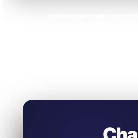
Commencez par qualifier votre projet
Deux minutes maintenant peuvent éviter plusieur
Cha