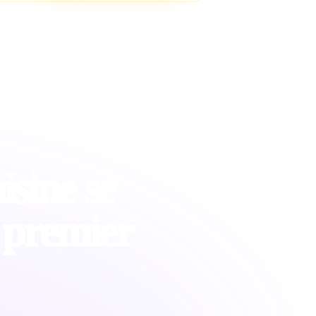
isine se
 premier