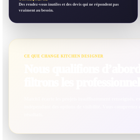
Des rendez-vous inutiles et des devis qui ne répondent pas
vraiment au besoin.
CE QUE CHANGE KITCHEN DESIGNER
Nous qualifions d’abord 
filtrons les professionnel
Match1 écarte les projets insuffisamment renseignés, exc
indépendant des options de visibilité. Vous comprenez
résultats.