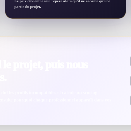
Le prix devient le seul repère alors qu’il ne raconte qu’une
partie du projet.
le projet, puis nous
s.
lut les profils incompatibles et calcule un scoring
 ensuite pourquoi chaque professionnel apparaît dans vos