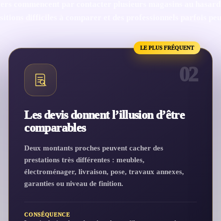
ers commencent par contacter plusieurs magasins au hasard.
itions difficiles à comparer et des professionnels parfois pe
LE PLUS FRÉQUENT
02
Les devis donnent l’illusion d’être
comparables
Deux montants proches peuvent cacher des
prestations très différentes : meubles,
électroménager, livraison, pose, travaux annexes,
garanties ou niveau de finition.
CONSÉQUENCE