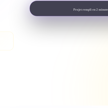
Projet rempli en 2 minute
son
heté.