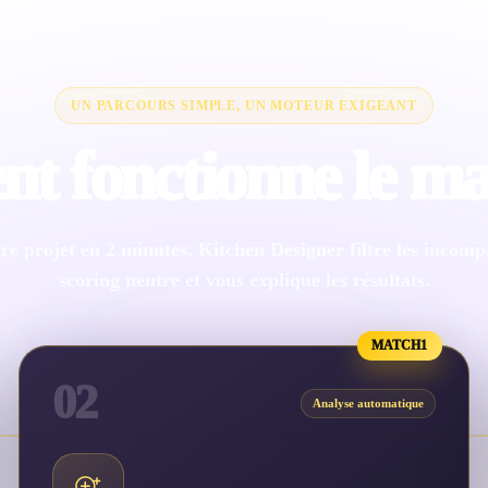
UN PARCOURS SIMPLE, UN MOTEUR EXIGEANT
 fonctionne le ma
re projet en 2 minutes. Kitchen Designer filtre les incompat
scoring neutre et vous explique les résultats.
MATCH1
02
Analyse automatique