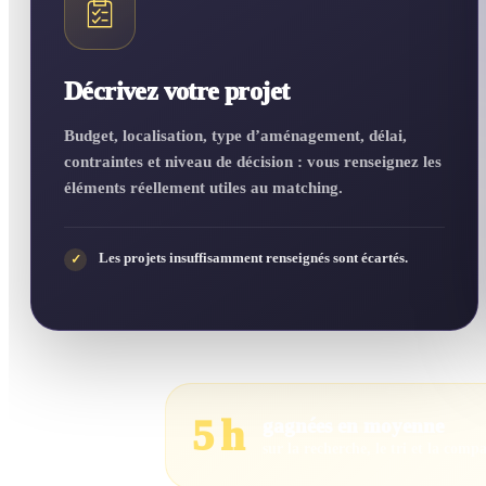
Décrivez votre projet
Budget, localisation, type d’aménagement, délai,
contraintes et niveau de décision : vous renseignez les
éléments réellement utiles au matching.
Les projets insuffisamment renseignés sont écartés.
✓
5 h
gagnées en moyenne
sur la recherche, le tri et la comp