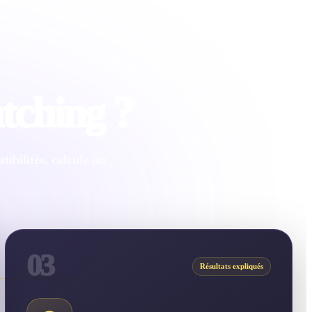
tching ?
ibilités, calcule un
03
Résultats expliqués