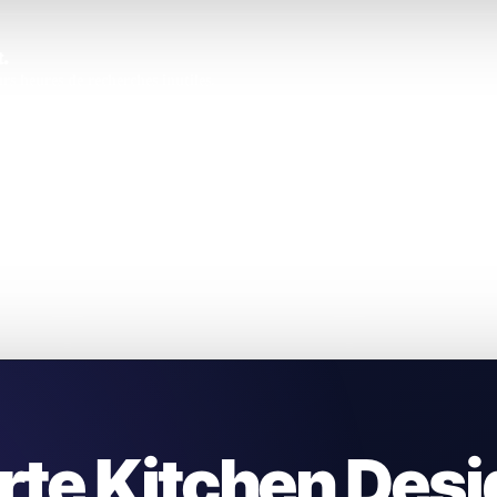
.
s heures de recherches inutiles.
rte Kitchen Desi