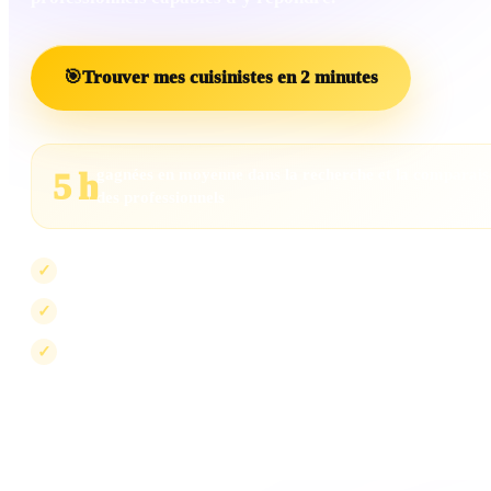
🎯
Trouver mes cuisinistes en 2 minutes
gagnées en moyenne dans la recherche et la comparai
5 h
des professionnels
Les projets insuffisamment renseignés sont écartés
✓
Les professionnels incompatibles sont exclus
✓
La visibilité peut évoluer, jamais le scoring
✓
Le scoring mesure la compatibilité avec votre projet. Il ne peut pas être ac