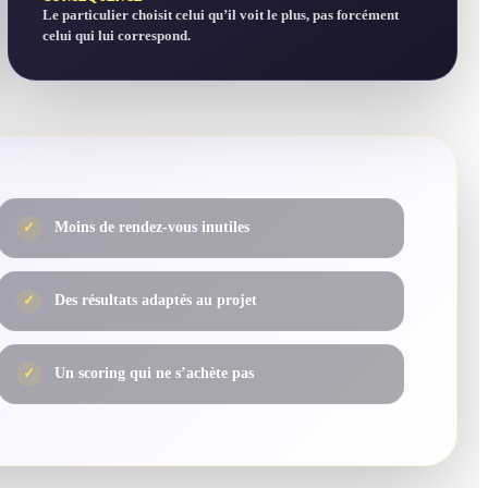
Le particulier choisit celui qu’il voit le plus, pas forcément
celui qui lui correspond.
✓
Moins de rendez-vous inutiles
✓
Des résultats adaptés au projet
✓
Un scoring qui ne s’achète pas