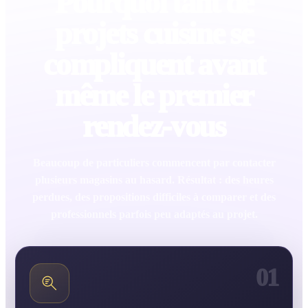
Pourquoi tant de
projets cuisine se
compliquent avant
même le premier
rendez-vous
Beaucoup de particuliers commencent par contacter
plusieurs magasins au hasard. Résultat : des heures
perdues, des propositions difficiles à comparer et des
professionnels parfois peu adaptés au projet.
01