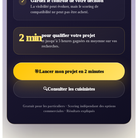
Gardez le contrôle de votre décision
✓
La visibilité peut évoluer, mais le scoring de
compatibilité ne peut pas être acheté.
2 min
pour qualifier votre projet
et jusqu’à 5 heures gagnées en moyenne sur vos
recherches.
🎯
Lancer mon projet en 2 minutes
🔍
Consulter les cuisinistes
Gratuit pour les particuliers · Scoring indépendant des options
commerciales · Résultats expliqués