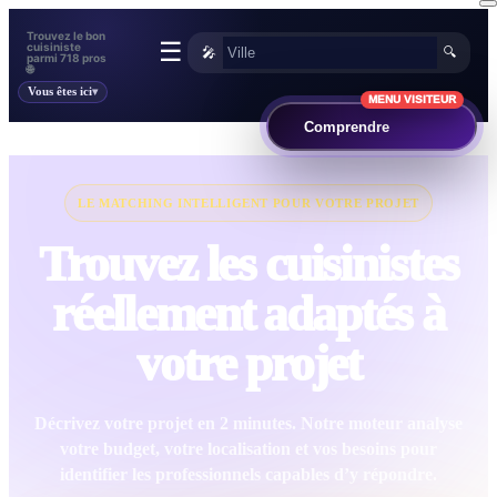
Trouvez le bon
☰
cuisiniste
🎤
🔍
parmi 718 pros
🌐
Vous êtes ici
MENU VISITEUR
Comprendre
LE MATCHING INTELLIGENT POUR VOTRE PROJET
Trouvez les cuisinistes
réellement adaptés à
votre projet
Décrivez votre projet en 2 minutes. Notre moteur analyse
votre budget, votre localisation et vos besoins pour
identifier les professionnels capables d’y répondre.