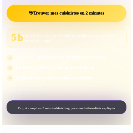
🎯
Trouver mes cuisinistes en 2 minutes
5 h
gagnées en moyenne dans la recherche et la comparaison
des professionnels
Les projets insuffisamment renseignés sont écartés
✓
Les professionnels incompatibles sont exclus
✓
La visibilité peut évoluer, jamais le scoring
✓
Le scoring mesure la compatibilité avec votre projet. Il ne peut pas être acheté.
Projet rempli en 2 minutes
Matching personnalisé
Résultats expliqués