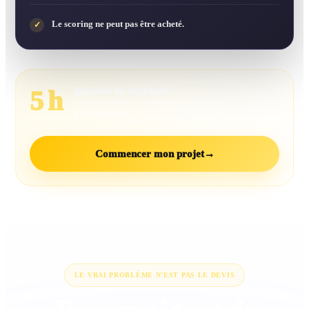
Le scoring ne peut pas être acheté.
✓
gagnées en moyenne
5 h
sur la recherche, le tri et la comparaison des
professionnels.
Commencer mon projet
→
LE VRAI PROBLÈME N’EST PAS LE DEVIS