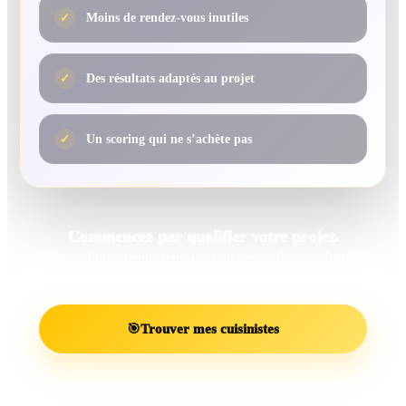
✓
Moins de rendez-vous inutiles
✓
Des résultats adaptés au projet
✓
Un scoring qui ne s’achète pas
Commencez par qualifier votre projet.
Deux minutes maintenant peuvent éviter plusieurs heures
de recherches inutiles.
🎯
Trouver mes cuisinistes