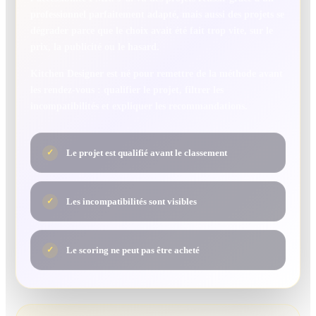
professionnel parfaitement adapté, mais aussi des projets se
dégrader parce que le choix avait été fait trop vite, sur le
prix, la publicité ou le hasard.
Kitchen Designer est né pour remettre de la méthode avant
les rendez-vous : qualifier le projet, filtrer les
incompatibilités et expliquer les recommandations.
Le projet est qualifié avant le classement
✓
Les incompatibilités sont visibles
✓
Le scoring ne peut pas être acheté
✓