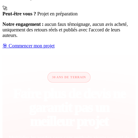
🚀
Peut-être vous ?
Projet en préparation
Notre engagement :
aucun faux témoignage, aucun avis acheté,
uniquement des retours réels et publiés avec l'accord de leurs
auteurs.
🎯 Commencer mon projet
30 ANS DE TERRAIN
Faire plus de devis ne
garantit pas un
meilleur projet
Multiplier les rendez-vous sans méthode ajoute souvent de