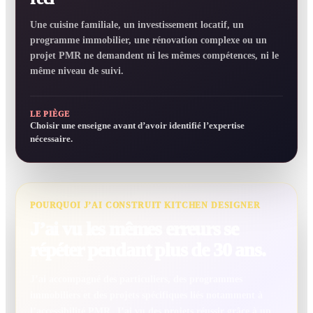
Une cuisine familiale, un investissement locatif, un
programme immobilier, une rénovation complexe ou un
projet PMR ne demandent ni les mêmes compétences, ni le
même niveau de suivi.
LE PIÈGE
Choisir une enseigne avant d’avoir identifié l’expertise
nécessaire.
POURQUOI J’AI CONSTRUIT KITCHEN DESIGNER
J’ai vu les mêmes erreurs se
répéter pendant plus de 30 ans.
J’ai accompagné des particuliers, des programmes
immobiliers et des projets spécifiques liés notamment à
l’accessibilité PMR. J’ai vu des projets réussir grâce à un