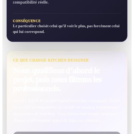
compatibilité réelle.
CONSÉQUENCE
Le particulier choisit celui qu’il voit le plus, pas forcément celui
qui lui correspond.
CE QUE CHANGE KITCHEN DESIGNER
Nous qualifions d’abord le
projet, puis nous filtrons les
professionnels.
Match1 écarte les projets insuffisamment renseignés, exclut
les profils incompatibles et calcule un scoring indépendant
des options de visibilité. Vous comprenez ensuite pourquoi
chaque professionnel apparaît dans vos résultats.