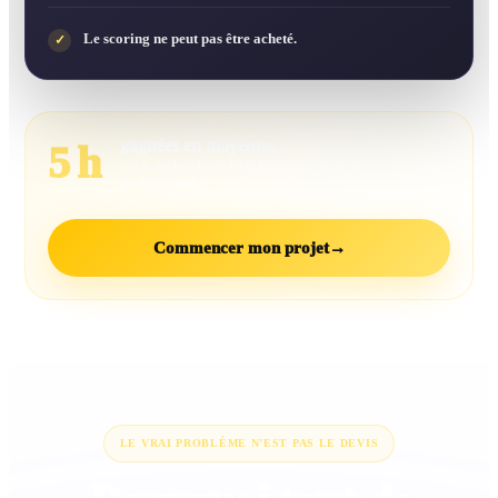
Le scoring ne peut pas être acheté.
✓
gagnées en moyenne
5 h
sur la recherche, le tri et la comparaison des
professionnels.
Commencer mon projet
→
LE VRAI PROBLÈME N’EST PAS LE DEVIS