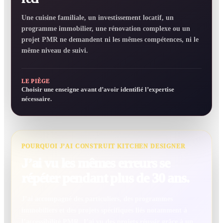
Une cuisine familiale, un investissement locatif, un
programme immobilier, une rénovation complexe ou un
projet PMR ne demandent ni les mêmes compétences, ni le
même niveau de suivi.
LE PIÈGE
Choisir une enseigne avant d’avoir identifié l’expertise
nécessaire.
POURQUOI J’AI CONSTRUIT KITCHEN DESIGNER
J’ai vu les mêmes erreurs se
répéter pendant plus de 30 ans.
J’ai accompagné des particuliers, des programmes
immobiliers et des projets spécifiques liés notamment à
l’accessibilité PMR. J’ai vu des projets réussir grâce à un