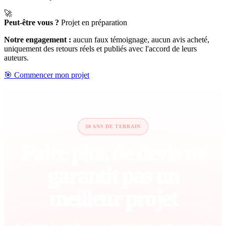
🚀
Peut-être vous ?
Projet en préparation
Notre engagement :
aucun faux témoignage, aucun avis acheté,
uniquement des retours réels et publiés avec l'accord de leurs
auteurs.
🎯 Commencer mon projet
30 ANS DE TERRAIN
Faire plus de devis ne
garantit pas un
meilleur projet
Multiplier les rendez-vous sans méthode ajoute souvent de