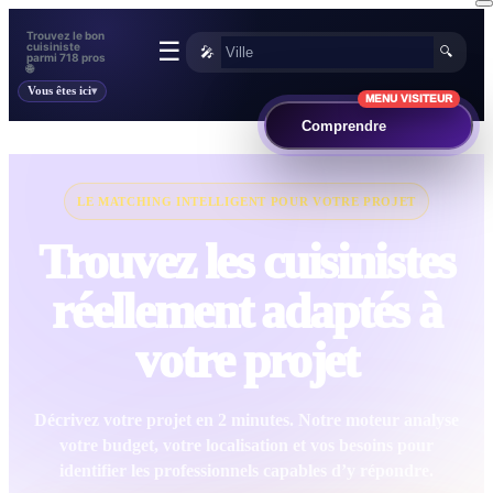
Trouvez le bon
☰
cuisiniste
🎤
🔍
parmi 718 pros
🌐
Vous êtes ici
MENU VISITEUR
Comprendre
LE MATCHING INTELLIGENT POUR VOTRE PROJET
Trouvez les cuisinistes
réellement adaptés à
votre projet
Décrivez votre projet en 2 minutes. Notre moteur analyse
votre budget, votre localisation et vos besoins pour
identifier les professionnels capables d’y répondre.