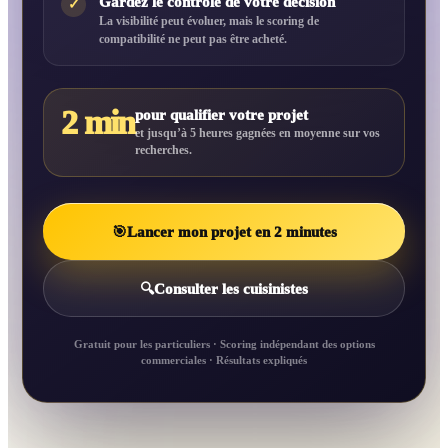
Gardez le contrôle de votre décision
✓
La visibilité peut évoluer, mais le scoring de
compatibilité ne peut pas être acheté.
2 min
pour qualifier votre projet
et jusqu’à 5 heures gagnées en moyenne sur vos
recherches.
🎯
Lancer mon projet en 2 minutes
🔍
Consulter les cuisinistes
Gratuit pour les particuliers · Scoring indépendant des options
commerciales · Résultats expliqués