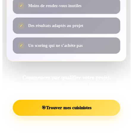
✓
Moins de rendez-vous inutiles
✓
Des résultats adaptés au projet
✓
Un scoring qui ne s’achète pas
Commencez par qualifier votre projet.
Deux minutes maintenant peuvent éviter plusieurs heures
de recherches inutiles.
🎯
Trouver mes cuisinistes