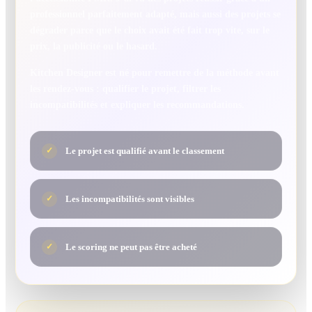
professionnel parfaitement adapté, mais aussi des projets se
dégrader parce que le choix avait été fait trop vite, sur le
prix, la publicité ou le hasard.
Kitchen Designer est né pour remettre de la méthode avant
les rendez-vous : qualifier le projet, filtrer les
incompatibilités et expliquer les recommandations.
Le projet est qualifié avant le classement
✓
Les incompatibilités sont visibles
✓
Le scoring ne peut pas être acheté
✓