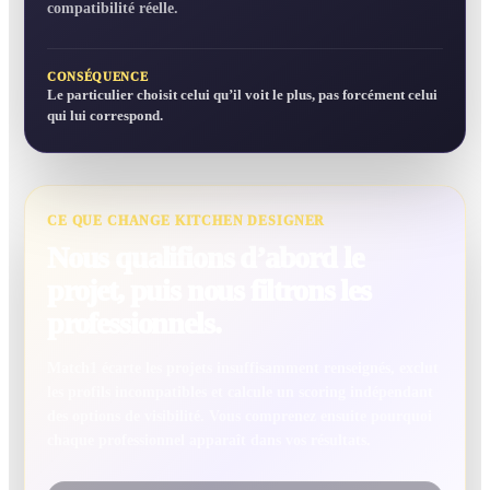
compatibilité réelle.
CONSÉQUENCE
Le particulier choisit celui qu’il voit le plus, pas forcément celui
qui lui correspond.
CE QUE CHANGE KITCHEN DESIGNER
Nous qualifions d’abord le
projet, puis nous filtrons les
professionnels.
Match1 écarte les projets insuffisamment renseignés, exclut
les profils incompatibles et calcule un scoring indépendant
des options de visibilité. Vous comprenez ensuite pourquoi
chaque professionnel apparaît dans vos résultats.