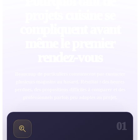
Pourquoi tant de
projets cuisine se
compliquent avant
même le premier
rendez-vous
Beaucoup de particuliers commencent par contacter
plusieurs magasins au hasard. Résultat : des heures
perdues, des propositions difficiles à comparer et des
professionnels parfois peu adaptés au projet.
01