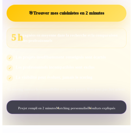
🎯
Trouver mes cuisinistes en 2 minutes
5 h
gagnées en moyenne dans la recherche et la comparaison
des professionnels
Les projets insuffisamment renseignés sont écartés
✓
Les professionnels incompatibles sont exclus
✓
La visibilité peut évoluer, jamais le scoring
✓
Le scoring mesure la compatibilité avec votre projet. Il ne peut pas être acheté.
Projet rempli en 2 minutes
Matching personnalisé
Résultats expliqués