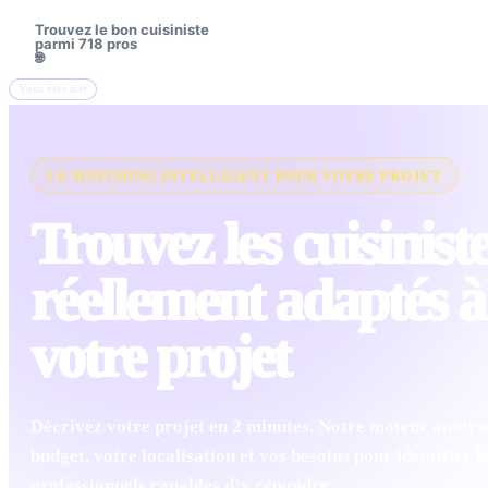
Trouvez le bon cuisiniste
🔍
parmi 718 pros
🌐
Vous êtes ici
LE MATCHING INTELLIGENT POUR VOTRE PROJET
Trouvez les cuisinist
réellement adaptés à
votre projet
Décrivez votre projet en 2 minutes. Notre moteur analys
budget, votre localisation et vos besoins pour identifier l
professionnels capables d’y répondre.