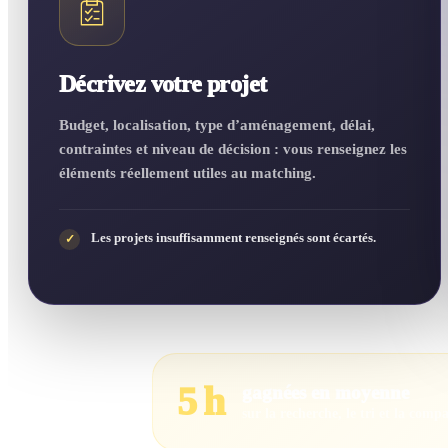
Décrivez votre projet
Budget, localisation, type d’aménagement, délai,
contraintes et niveau de décision : vous renseignez les
éléments réellement utiles au matching.
Les projets insuffisamment renseignés sont écartés.
✓
5 h
gagnées en moyenne
sur la recherche, le tri et la comp