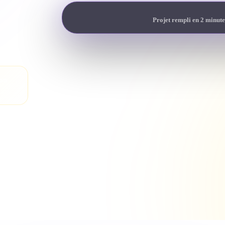
Projet rempli en 2 minute
son
heté.