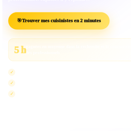
🎯
Trouver mes cuisinistes en 2 minutes
gagnées en moyenne dans la recherche et la comparai
5 h
des professionnels
Les projets insuffisamment renseignés sont écartés
✓
Les professionnels incompatibles sont exclus
✓
La visibilité peut évoluer, jamais le scoring
✓
Le scoring mesure la compatibilité avec votre projet. Il ne peut pas être ac