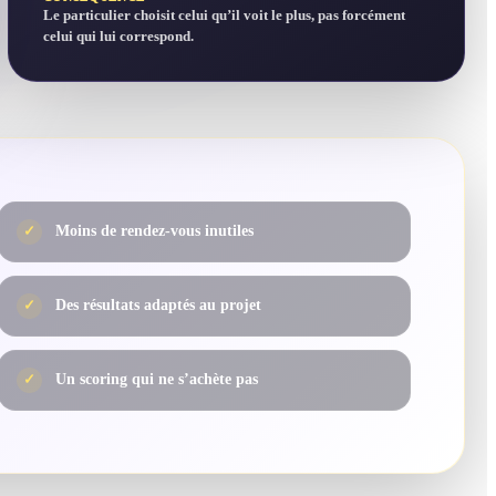
Le particulier choisit celui qu’il voit le plus, pas forcément
celui qui lui correspond.
✓
Moins de rendez-vous inutiles
✓
Des résultats adaptés au projet
✓
Un scoring qui ne s’achète pas