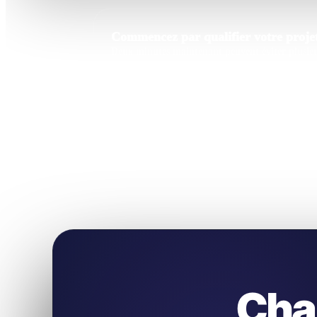
Commencez par qualifier votre projet
Deux minutes maintenant peuvent éviter plusieur
Cha