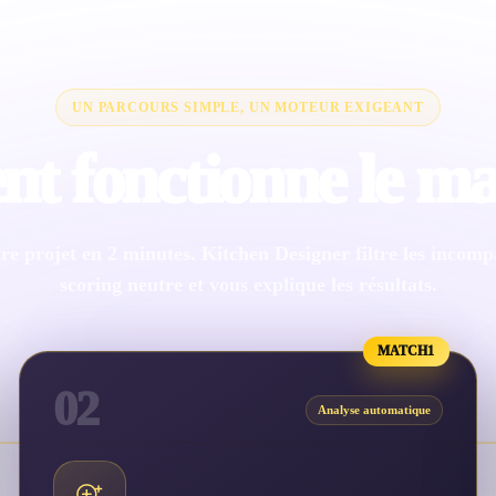
UN PARCOURS SIMPLE, UN MOTEUR EXIGEANT
 fonctionne le ma
re projet en 2 minutes. Kitchen Designer filtre les incompat
scoring neutre et vous explique les résultats.
MATCH1
02
Analyse automatique