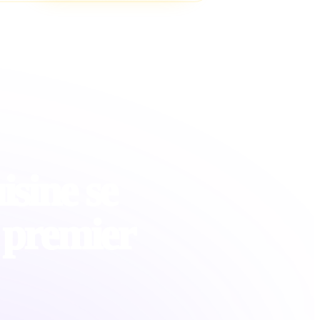
isine se
 premier