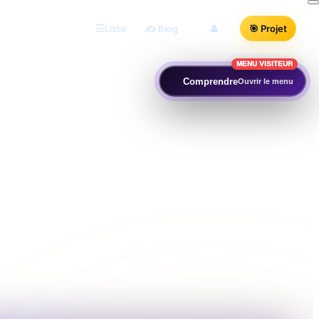
Liste
✍️ Blog
👤
🎯 Projet
MENU VISITEUR
Comprendre
Ouvrir le menu