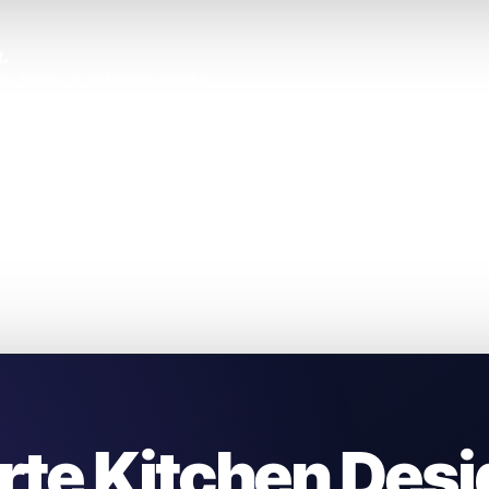
.
s heures de recherches inutiles.
rte Kitchen Desi