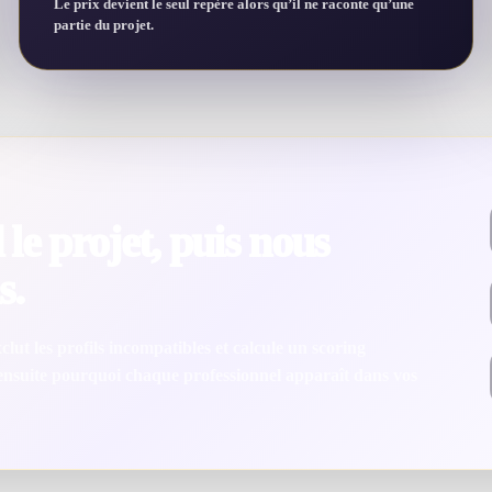
Le prix devient le seul repère alors qu’il ne raconte qu’une
partie du projet.
le projet, puis nous
s.
lut les profils incompatibles et calcule un scoring
 ensuite pourquoi chaque professionnel apparaît dans vos