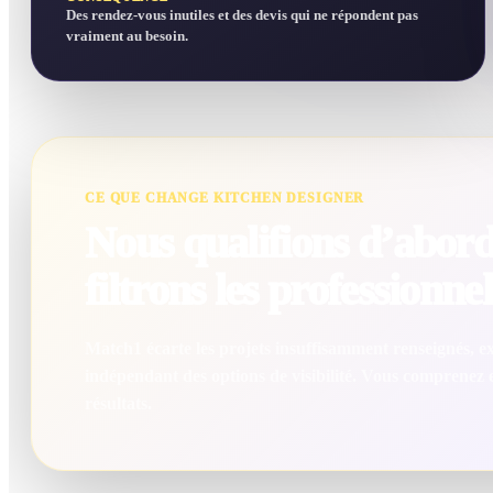
Des rendez-vous inutiles et des devis qui ne répondent pas
vraiment au besoin.
CE QUE CHANGE KITCHEN DESIGNER
Nous qualifions d’abord 
filtrons les professionnel
Match1 écarte les projets insuffisamment renseignés, exc
indépendant des options de visibilité. Vous comprenez
résultats.