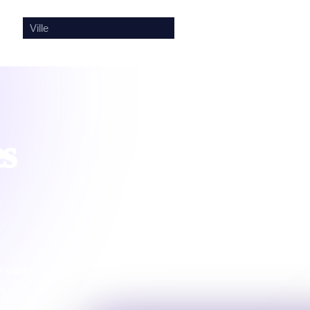
🎤
🔍
es
e votre
es