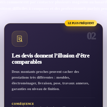
ers commencent par contacter plusieurs magasins au hasard.
itions difficiles à comparer et des professionnels parfois pe
LE PLUS FRÉQUENT
02
Les devis donnent l’illusion d’être
comparables
Deux montants proches peuvent cacher des
prestations très différentes : meubles,
électroménager, livraison, pose, travaux annexes,
garanties ou niveau de finition.
CONSÉQUENCE