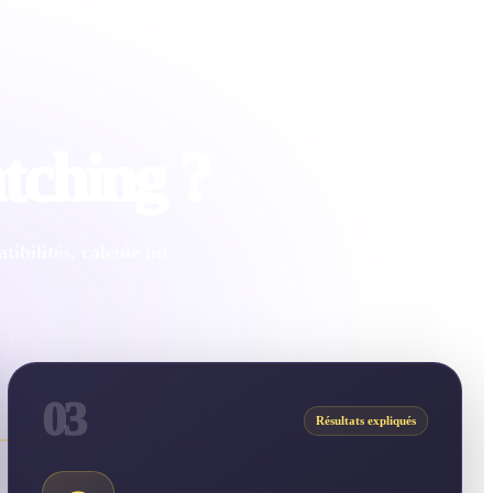
tching ?
ibilités, calcule un
03
Résultats expliqués