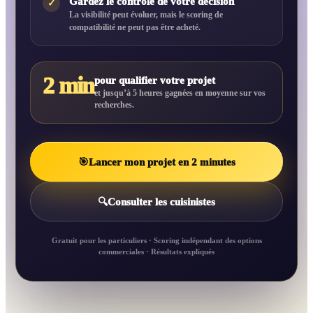
Gardez le contrôle de votre décision
✓
La visibilité peut évoluer, mais le scoring de
compatibilité ne peut pas être acheté.
2 min
pour qualifier votre projet
et jusqu’à 5 heures gagnées en moyenne sur vos
recherches.
🎯
Lancer mon projet en 2 minutes
🔍
Consulter les cuisinistes
Gratuit pour les particuliers · Scoring indépendant des options
commerciales · Résultats expliqués