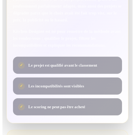
professionnel parfaitement adapté, mais aussi des projets se
dégrader parce que le choix avait été fait trop vite, sur le
prix, la publicité ou le hasard.
Kitchen Designer est né pour remettre de la méthode avant
les rendez-vous : qualifier le projet, filtrer les
incompatibilités et expliquer les recommandations.
Le projet est qualifié avant le classement
✓
Les incompatibilités sont visibles
✓
Le scoring ne peut pas être acheté
✓