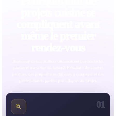
Pourquoi tant de
projets cuisine se
compliquent avant
même le premier
rendez-vous
Beaucoup de particuliers commencent par contacter
plusieurs magasins au hasard. Résultat : des heures
perdues, des propositions difficiles à comparer et des
professionnels parfois peu adaptés au projet.
01