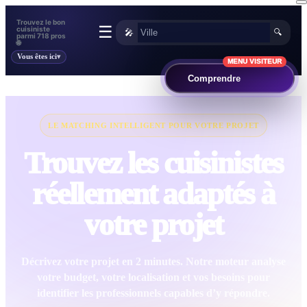
Trouvez le bon
☰
cuisiniste
🎤
🔍
parmi 718 pros
🌐
Vous êtes ici
MENU VISITEUR
Comprendre
LE MATCHING INTELLIGENT POUR VOTRE PROJET
Trouvez les cuisinistes
réellement adaptés à
votre projet
Décrivez votre projet en 2 minutes. Notre moteur analyse
votre budget, votre localisation et vos besoins pour
identifier les professionnels capables d’y répondre.