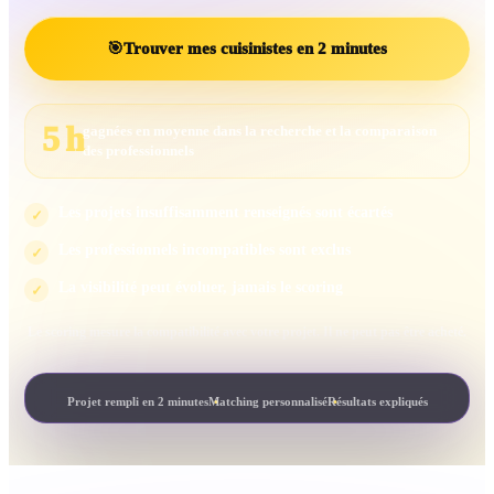
🎯
Trouver mes cuisinistes en 2 minutes
5 h
gagnées en moyenne dans la recherche et la comparaison
des professionnels
Les projets insuffisamment renseignés sont écartés
✓
Les professionnels incompatibles sont exclus
✓
La visibilité peut évoluer, jamais le scoring
✓
Le scoring mesure la compatibilité avec votre projet. Il ne peut pas être acheté.
Projet rempli en 2 minutes
Matching personnalisé
Résultats expliqués