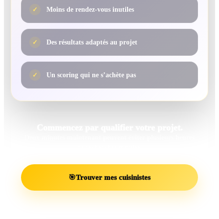
✓
Moins de rendez-vous inutiles
✓
Des résultats adaptés au projet
✓
Un scoring qui ne s’achète pas
Commencez par qualifier votre projet.
Deux minutes maintenant peuvent éviter plusieurs heures
de recherches inutiles.
🎯
Trouver mes cuisinistes