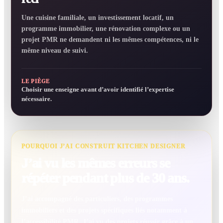
Une cuisine familiale, un investissement locatif, un
programme immobilier, une rénovation complexe ou un
projet PMR ne demandent ni les mêmes compétences, ni le
même niveau de suivi.
LE PIÈGE
Choisir une enseigne avant d’avoir identifié l’expertise
nécessaire.
POURQUOI J’AI CONSTRUIT KITCHEN DESIGNER
J’ai vu les mêmes erreurs se
répéter pendant plus de 30 ans.
J’ai accompagné des particuliers, des programmes
immobiliers et des projets spécifiques liés notamment à
l’accessibilité PMR. J’ai vu des projets réussir grâce à un