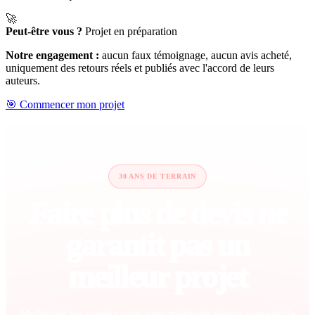
🚀
Peut-être vous ?
Projet en préparation
Notre engagement :
aucun faux témoignage, aucun avis acheté,
uniquement des retours réels et publiés avec l'accord de leurs
auteurs.
🎯 Commencer mon projet
30 ANS DE TERRAIN
Faire plus de devis ne
garantit pas un
meilleur projet
Multiplier les rendez-vous sans méthode ajoute souvent de