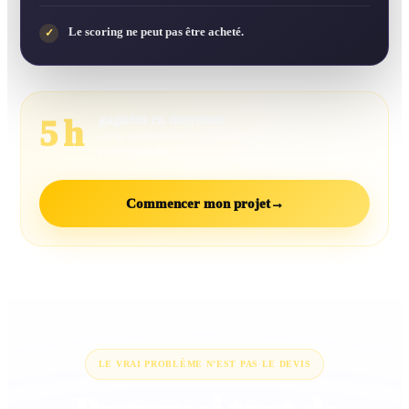
Le scoring ne peut pas être acheté.
✓
gagnées en moyenne
5 h
sur la recherche, le tri et la comparaison des
professionnels.
Commencer mon projet
→
LE VRAI PROBLÈME N’EST PAS LE DEVIS