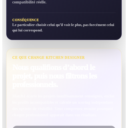
compatibilité réelle.
CONSÉQUENCE
Le particulier choisit celui qu’il voit le plus, pas forcément celui
qui lui correspond.
CE QUE CHANGE KITCHEN DESIGNER
Nous qualifions d’abord le
projet, puis nous filtrons les
professionnels.
Match1 écarte les projets insuffisamment renseignés, exclut
les profils incompatibles et calcule un scoring indépendant
des options de visibilité. Vous comprenez ensuite pourquoi
chaque professionnel apparaît dans vos résultats.