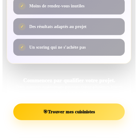
✓
Moins de rendez-vous inutiles
✓
Des résultats adaptés au projet
✓
Un scoring qui ne s’achète pas
Commencez par qualifier votre projet.
Deux minutes maintenant peuvent éviter plusieurs heures
de recherches inutiles.
🎯
Trouver mes cuisinistes