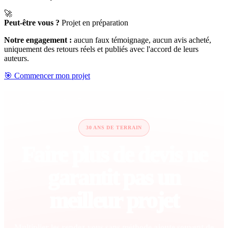
🚀
Peut-être vous ?
Projet en préparation
Notre engagement :
aucun faux témoignage, aucun avis acheté,
uniquement des retours réels et publiés avec l'accord de leurs
auteurs.
🎯 Commencer mon projet
30 ANS DE TERRAIN
Faire plus de devis ne
garantit pas un
meilleur projet
Multiplier les rendez-vous sans méthode ajoute souvent de