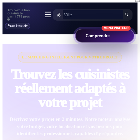
Trouvez le bon
☰
cuisiniste
🎤
🔍
parmi 718 pros
🌐
Vous êtes ici
MENU VISITEUR
Comprendre
LE MATCHING INTELLIGENT POUR VOTRE PROJET
Trouvez les cuisinistes
réellement adaptés à
votre projet
Décrivez votre projet en 2 minutes. Notre moteur analyse
votre budget, votre localisation et vos besoins pour
identifier les professionnels capables d’y répondre.