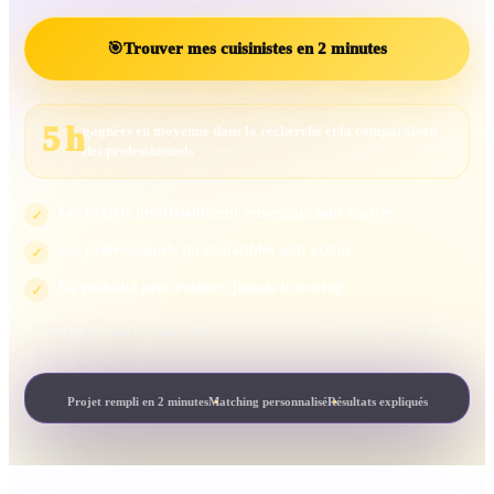
🎯
Trouver mes cuisinistes en 2 minutes
5 h
gagnées en moyenne dans la recherche et la comparaison
des professionnels
Les projets insuffisamment renseignés sont écartés
✓
Les professionnels incompatibles sont exclus
✓
La visibilité peut évoluer, jamais le scoring
✓
Le scoring mesure la compatibilité avec votre projet. Il ne peut pas être acheté.
Projet rempli en 2 minutes
Matching personnalisé
Résultats expliqués