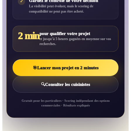
Gardez le contrôle de votre décision
✓
La visibilité peut évoluer, mais le scoring de
compatibilité ne peut pas être acheté.
2 min
pour qualifier votre projet
et jusqu’à 5 heures gagnées en moyenne sur vos
recherches.
🎯
Lancer mon projet en 2 minutes
🔍
Consulter les cuisinistes
Gratuit pour les particuliers · Scoring indépendant des options
commerciales · Résultats expliqués