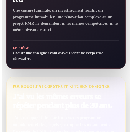
Une cuisine familiale, un investissement locatif, un
programme immobilier, une rénovation complexe ou un
projet PMR ne demandent ni les mêmes compétences, ni le
même niveau de suivi.
LE PIÈGE
Choisir une enseigne avant d’avoir identifié l’expertise
nécessaire.
POURQUOI J’AI CONSTRUIT KITCHEN DESIGNER
J’ai vu les mêmes erreurs se
répéter pendant plus de 30 ans.
J’ai accompagné des particuliers, des programmes
immobiliers et des projets spécifiques liés notamment à
l’accessibilité PMR. J’ai vu des projets réussir grâce à un