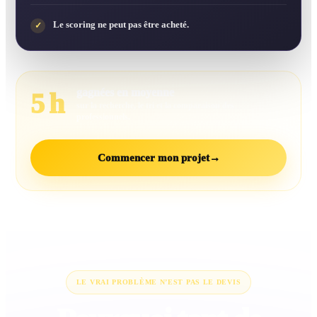
Le scoring ne peut pas être acheté.
✓
gagnées en moyenne
5 h
sur la recherche, le tri et la comparaison des
professionnels.
Commencer mon projet
→
LE VRAI PROBLÈME N’EST PAS LE DEVIS