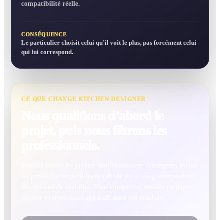
compatibilité réelle.
CONSÉQUENCE
Le particulier choisit celui qu’il voit le plus, pas forcément celui
qui lui correspond.
CE QUE CHANGE KITCHEN DESIGNER
Nous qualifions d’abord le
projet, puis nous filtrons les
professionnels.
Match1 écarte les projets insuffisamment renseignés, exclut
les profils incompatibles et calcule un scoring indépendant
des options de visibilité. Vous comprenez ensuite pourquoi
chaque professionnel apparaît dans vos résultats.