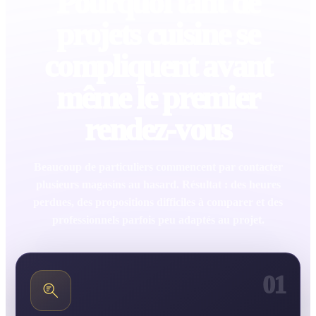
Pourquoi tant de
projets cuisine se
compliquent avant
même le premier
rendez-vous
Beaucoup de particuliers commencent par contacter
plusieurs magasins au hasard. Résultat : des heures
perdues, des propositions difficiles à comparer et des
professionnels parfois peu adaptés au projet.
01