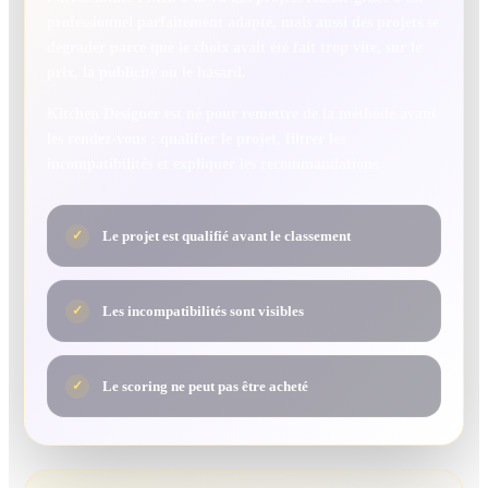
professionnel parfaitement adapté, mais aussi des projets se
dégrader parce que le choix avait été fait trop vite, sur le
prix, la publicité ou le hasard.
Kitchen Designer est né pour remettre de la méthode avant
les rendez-vous : qualifier le projet, filtrer les
incompatibilités et expliquer les recommandations.
Le projet est qualifié avant le classement
✓
Les incompatibilités sont visibles
✓
Le scoring ne peut pas être acheté
✓