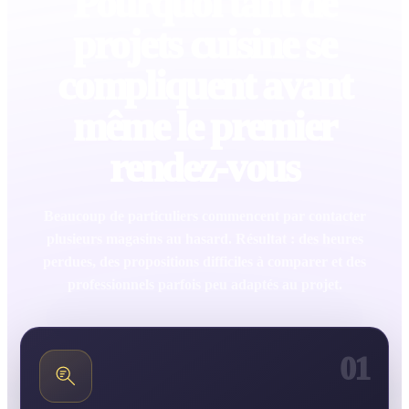
Pourquoi tant de
projets cuisine se
compliquent avant
même le premier
rendez-vous
Beaucoup de particuliers commencent par contacter
plusieurs magasins au hasard. Résultat : des heures
perdues, des propositions difficiles à comparer et des
professionnels parfois peu adaptés au projet.
01