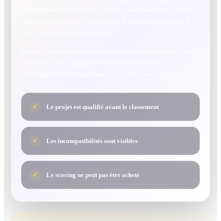
professionnel parfaitement adapté, mais aussi des projets se
dégrader parce que le choix avait été fait trop vite, sur le
prix, la publicité ou le hasard.
Kitchen Designer est né pour remettre de la méthode avant
les rendez-vous : qualifier le projet, filtrer les
incompatibilités et expliquer les recommandations.
Le projet est qualifié avant le classement
✓
Les incompatibilités sont visibles
✓
Le scoring ne peut pas être acheté
✓