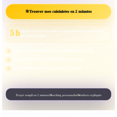
🎯
Trouver mes cuisinistes en 2 minutes
5 h
gagnées en moyenne dans la recherche et la comparaison
des professionnels
Les projets insuffisamment renseignés sont écartés
✓
Les professionnels incompatibles sont exclus
✓
La visibilité peut évoluer, jamais le scoring
✓
Le scoring mesure la compatibilité avec votre projet. Il ne peut pas être acheté.
Projet rempli en 2 minutes
Matching personnalisé
Résultats expliqués