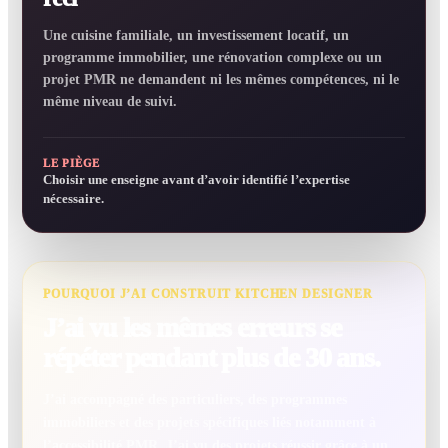
Une cuisine familiale, un investissement locatif, un
programme immobilier, une rénovation complexe ou un
projet PMR ne demandent ni les mêmes compétences, ni le
même niveau de suivi.
LE PIÈGE
Choisir une enseigne avant d’avoir identifié l’expertise
nécessaire.
POURQUOI J’AI CONSTRUIT KITCHEN DESIGNER
J’ai vu les mêmes erreurs se
répéter pendant plus de 30 ans.
J’ai accompagné des particuliers, des programmes
immobiliers et des projets spécifiques liés notamment à
l’accessibilité PMR. J’ai vu des projets réussir grâce à un