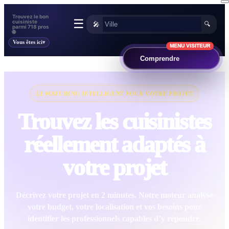
Trouvez le bon
☰
cuisiniste
🎤
🔍
parmi 718 pros
🌐
Vous êtes ici
MENU VISITEUR
Comprendre
LE MATCHING INTELLIGENT POUR VOTRE PROJET
Trouvez les cuisinistes
réellement adaptés à
votre projet
Décrivez votre projet en 2 minutes. Notre moteur analyse
votre budget, votre localisation et vos besoins pour
identifier les professionnels capables d’y répondre.