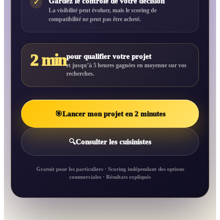
Gardez le contrôle de votre décision
✓
La visibilité peut évoluer, mais le scoring de
compatibilité ne peut pas être acheté.
2 min
pour qualifier votre projet
et jusqu’à 5 heures gagnées en moyenne sur vos
recherches.
🎯
Lancer mon projet en 2 minutes
🔍
Consulter les cuisinistes
Gratuit pour les particuliers · Scoring indépendant des options
commerciales · Résultats expliqués