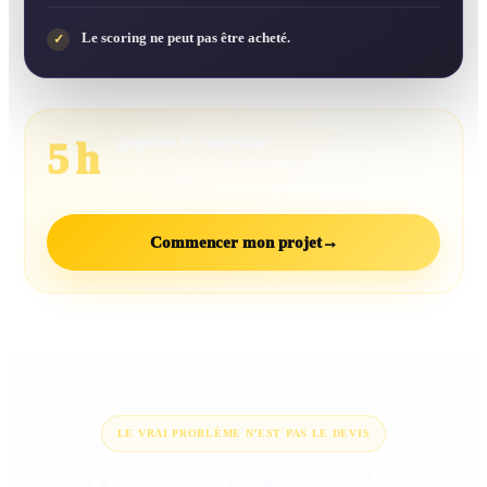
Le scoring ne peut pas être acheté.
✓
gagnées en moyenne
5 h
sur la recherche, le tri et la comparaison des
professionnels.
Commencer mon projet
→
LE VRAI PROBLÈME N’EST PAS LE DEVIS