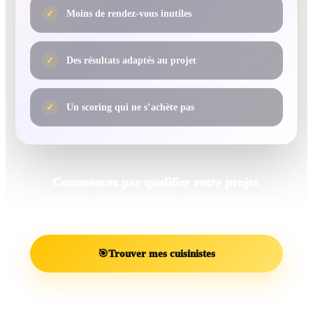
✓
Moins de rendez-vous inutiles
✓
Des résultats adaptés au projet
✓
Un scoring qui ne s’achète pas
Commencez par qualifier votre projet.
Deux minutes maintenant peuvent éviter plusieurs heures
de recherches inutiles.
🎯
Trouver mes cuisinistes