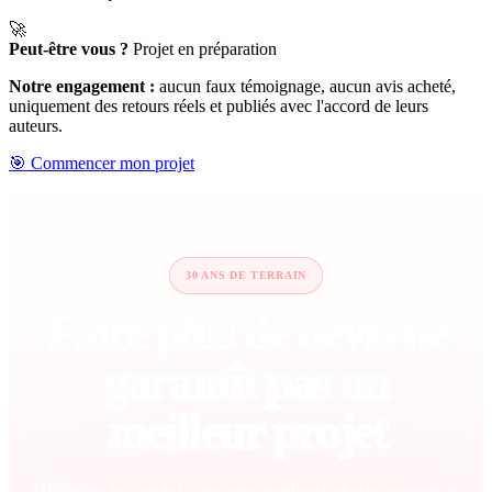
🚀
Peut-être vous ?
Projet en préparation
Notre engagement :
aucun faux témoignage, aucun avis acheté,
uniquement des retours réels et publiés avec l'accord de leurs
auteurs.
🎯 Commencer mon projet
30 ANS DE TERRAIN
Faire plus de devis ne
garantit pas un
meilleur projet
Multiplier les rendez-vous sans méthode ajoute souvent de