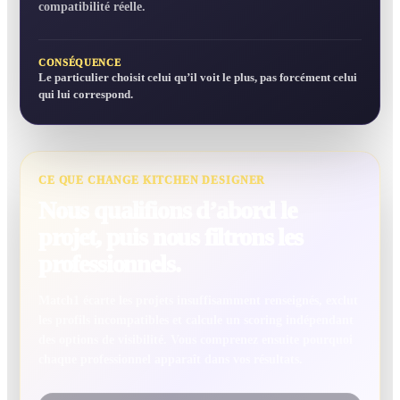
compatibilité réelle.
CONSÉQUENCE
Le particulier choisit celui qu’il voit le plus, pas forcément celui
qui lui correspond.
CE QUE CHANGE KITCHEN DESIGNER
Nous qualifions d’abord le
projet, puis nous filtrons les
professionnels.
Match1 écarte les projets insuffisamment renseignés, exclut
les profils incompatibles et calcule un scoring indépendant
des options de visibilité. Vous comprenez ensuite pourquoi
chaque professionnel apparaît dans vos résultats.