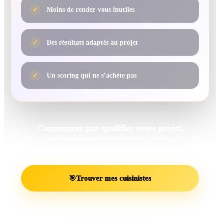
✓
Moins de rendez-vous inutiles
✓
Des résultats adaptés au projet
✓
Un scoring qui ne s’achète pas
Commencez par qualifier votre projet.
Deux minutes maintenant peuvent éviter plusieurs heures
de recherches inutiles.
🎯
Trouver mes cuisinistes