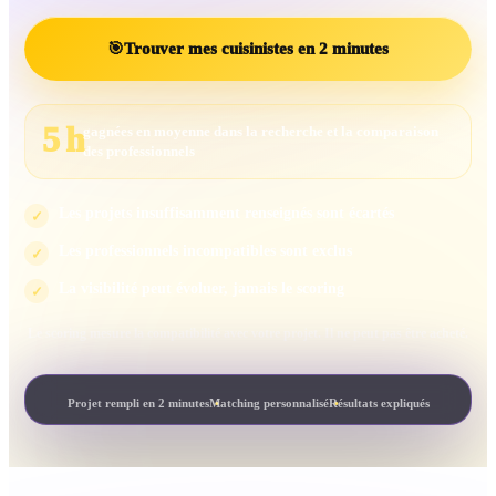
🎯
Trouver mes cuisinistes en 2 minutes
5 h
gagnées en moyenne dans la recherche et la comparaison
des professionnels
Les projets insuffisamment renseignés sont écartés
✓
Les professionnels incompatibles sont exclus
✓
La visibilité peut évoluer, jamais le scoring
✓
Le scoring mesure la compatibilité avec votre projet. Il ne peut pas être acheté.
Projet rempli en 2 minutes
Matching personnalisé
Résultats expliqués