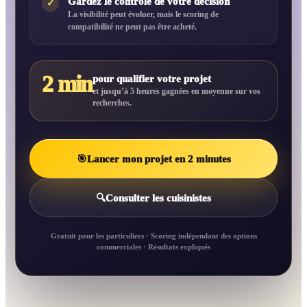
Gardez le contrôle de votre décision
✓
La visibilité peut évoluer, mais le scoring de
compatibilité ne peut pas être acheté.
2 min
pour qualifier votre projet
et jusqu’à 5 heures gagnées en moyenne sur vos
recherches.
🎯
Lancer mon projet en 2 minutes
🔍
Consulter les cuisinistes
Gratuit pour les particuliers · Scoring indépendant des options
commerciales · Résultats expliqués