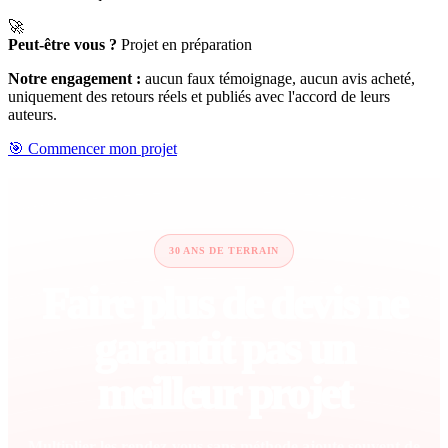
🚀
Peut-être vous ?
Projet en préparation
Notre engagement :
aucun faux témoignage, aucun avis acheté,
uniquement des retours réels et publiés avec l'accord de leurs
auteurs.
🎯 Commencer mon projet
30 ANS DE TERRAIN
Faire plus de devis ne
garantit pas un
meilleur projet
Multiplier les rendez-vous sans méthode ajoute souvent de