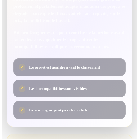
professionnel parfaitement adapté, mais aussi des projets se
dégrader parce que le choix avait été fait trop vite, sur le
prix, la publicité ou le hasard.
Kitchen Designer est né pour remettre de la méthode avant
les rendez-vous : qualifier le projet, filtrer les
incompatibilités et expliquer les recommandations.
Le projet est qualifié avant le classement
✓
Les incompatibilités sont visibles
✓
Le scoring ne peut pas être acheté
✓