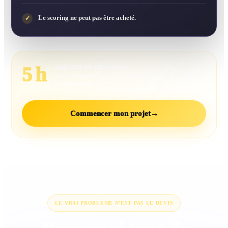
Le scoring ne peut pas être acheté.
✓
gagnées en moyenne
5 h
sur la recherche, le tri et la comparaison des
professionnels.
Commencer mon projet
→
LE VRAI PROBLÈME N’EST PAS LE DEVIS