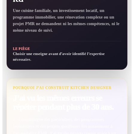
Une cuisine familiale, un investissement locatif, un
programme immobilier, une rénovation complexe ou un
projet PMR ne demandent ni les mêmes compétences, ni le
même niveau de suivi.
LE PIÈGE
Choisir une enseigne avant d’avoir identifié l’expertise
nécessaire.
POURQUOI J’AI CONSTRUIT KITCHEN DESIGNER
J’ai vu les mêmes erreurs se
répéter pendant plus de 30 ans.
J’ai accompagné des particuliers, des programmes
immobiliers et des projets spécifiques liés notamment à
l’accessibilité PMR. J’ai vu des projets réussir grâce à un