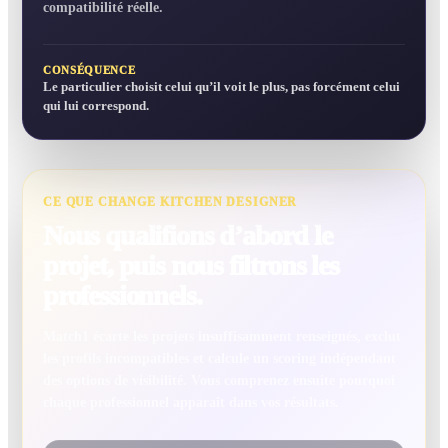
compatibilité réelle.
CONSÉQUENCE
Le particulier choisit celui qu’il voit le plus, pas forcément celui
qui lui correspond.
CE QUE CHANGE KITCHEN DESIGNER
Nous qualifions d’abord le
projet, puis nous filtrons les
professionnels.
Match1 écarte les projets insuffisamment renseignés, exclut
les profils incompatibles et calcule un scoring indépendant
des options de visibilité. Vous comprenez ensuite pourquoi
chaque professionnel apparaît dans vos résultats.