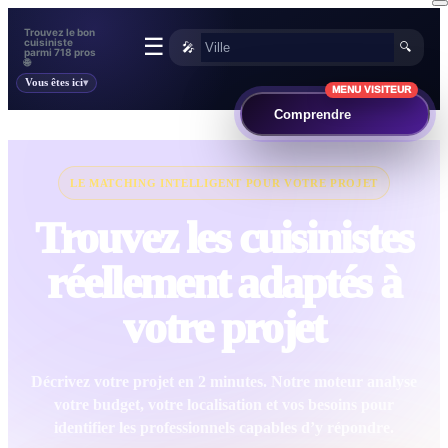
Trouvez le bon
☰
cuisiniste
🎤
🔍
parmi 718 pros
🌐
Vous êtes ici
MENU VISITEUR
Comprendre
LE MATCHING INTELLIGENT POUR VOTRE PROJET
Trouvez les cuisinistes
réellement adaptés à
votre projet
Décrivez votre projet en 2 minutes. Notre moteur analyse
votre budget, votre localisation et vos besoins pour
identifier les professionnels capables d’y répondre.