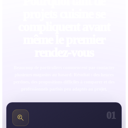
Pourquoi tant de
projets cuisine se
compliquent avant
même le premier
rendez-vous
Beaucoup de particuliers commencent par contacter
plusieurs magasins au hasard. Résultat : des heures
perdues, des propositions difficiles à comparer et des
professionnels parfois peu adaptés au projet.
01