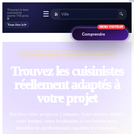
Trouvez le bon
☰
cuisiniste
🎤
🔍
parmi 718 pros
🌐
Vous êtes ici
MENU VISITEUR
Comprendre
LE MATCHING INTELLIGENT POUR VOTRE PROJET
Trouvez les cuisinistes
réellement adaptés à
votre projet
Décrivez votre projet en 2 minutes. Notre moteur analyse
votre budget, votre localisation et vos besoins pour
identifier les professionnels capables d’y répondre.