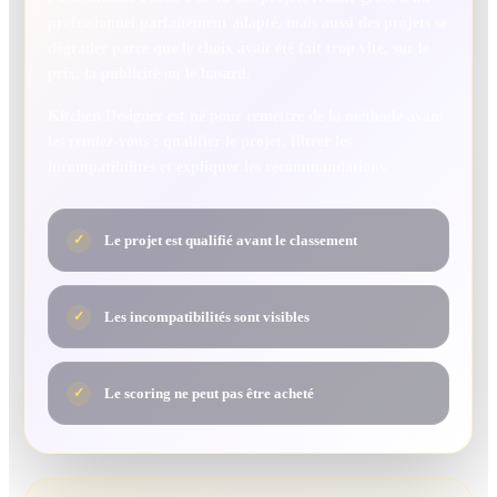
professionnel parfaitement adapté, mais aussi des projets se
dégrader parce que le choix avait été fait trop vite, sur le
prix, la publicité ou le hasard.
Kitchen Designer est né pour remettre de la méthode avant
les rendez-vous : qualifier le projet, filtrer les
incompatibilités et expliquer les recommandations.
Le projet est qualifié avant le classement
✓
Les incompatibilités sont visibles
✓
Le scoring ne peut pas être acheté
✓