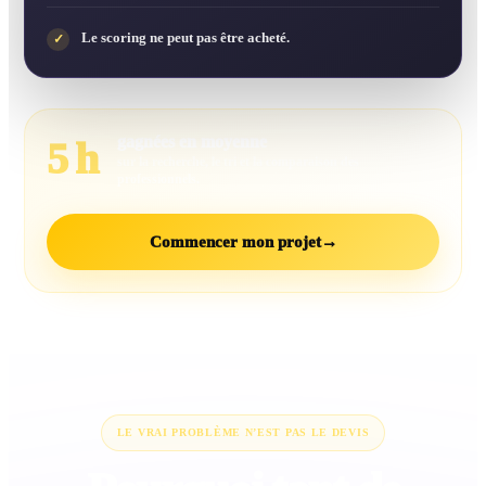
Le scoring ne peut pas être acheté.
✓
gagnées en moyenne
5 h
sur la recherche, le tri et la comparaison des
professionnels.
Commencer mon projet
→
LE VRAI PROBLÈME N’EST PAS LE DEVIS