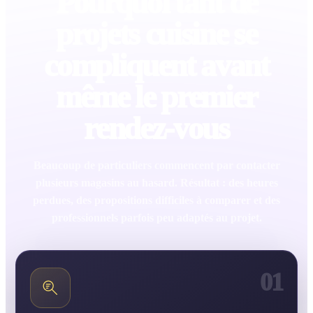
Pourquoi tant de
projets cuisine se
compliquent avant
même le premier
rendez-vous
Beaucoup de particuliers commencent par contacter
plusieurs magasins au hasard. Résultat : des heures
perdues, des propositions difficiles à comparer et des
professionnels parfois peu adaptés au projet.
01