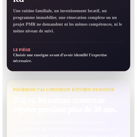
Une cuisine familiale, un investissement locatif, un
programme immobilier, une rénovation complexe ou un
projet PMR ne demandent ni les mêmes compétences, ni le
même niveau de suivi.
LE PIÈGE
Choisir une enseigne avant d’avoir identifié l’expertise
nécessaire.
POURQUOI J’AI CONSTRUIT KITCHEN DESIGNER
J’ai vu les mêmes erreurs se
répéter pendant plus de 30 ans.
J’ai accompagné des particuliers, des programmes
immobiliers et des projets spécifiques liés notamment à
l’accessibilité PMR. J’ai vu des projets réussir grâce à un