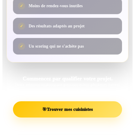
✓
Moins de rendez-vous inutiles
✓
Des résultats adaptés au projet
✓
Un scoring qui ne s’achète pas
Commencez par qualifier votre projet.
Deux minutes maintenant peuvent éviter plusieurs heures
de recherches inutiles.
🎯
Trouver mes cuisinistes