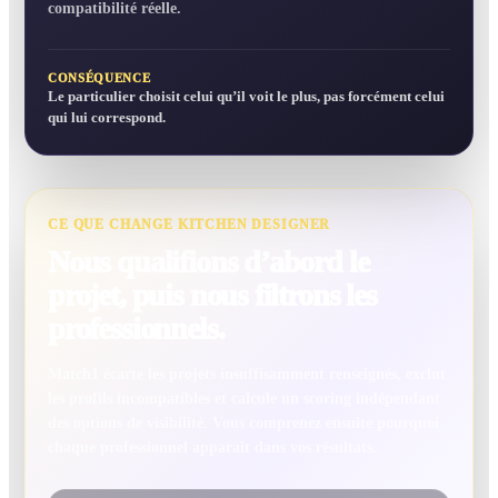
compatibilité réelle.
CONSÉQUENCE
Le particulier choisit celui qu’il voit le plus, pas forcément celui
qui lui correspond.
CE QUE CHANGE KITCHEN DESIGNER
Nous qualifions d’abord le
projet, puis nous filtrons les
professionnels.
Match1 écarte les projets insuffisamment renseignés, exclut
les profils incompatibles et calcule un scoring indépendant
des options de visibilité. Vous comprenez ensuite pourquoi
chaque professionnel apparaît dans vos résultats.