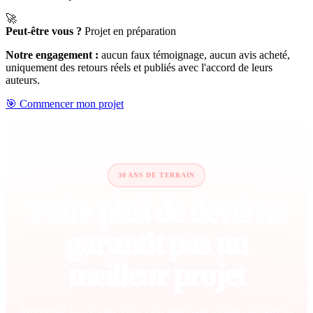
🚀
Peut-être vous ?
Projet en préparation
Notre engagement :
aucun faux témoignage, aucun avis acheté,
uniquement des retours réels et publiés avec l'accord de leurs
auteurs.
🎯 Commencer mon projet
30 ANS DE TERRAIN
Faire plus de devis ne
garantit pas un
meilleur projet
Multiplier les rendez-vous sans méthode ajoute souvent de