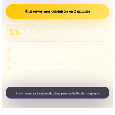
🎯
Trouver mes cuisinistes en 2 minutes
5 h
gagnées en moyenne dans la recherche et la comparaison
des professionnels
Les projets insuffisamment renseignés sont écartés
✓
Les professionnels incompatibles sont exclus
✓
La visibilité peut évoluer, jamais le scoring
✓
Le scoring mesure la compatibilité avec votre projet. Il ne peut pas être acheté.
Projet rempli en 2 minutes
Matching personnalisé
Résultats expliqués