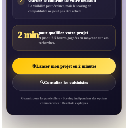
Gardez le contrôle de votre décision
✓
La visibilité peut évoluer, mais le scoring de
compatibilité ne peut pas être acheté.
2 min
pour qualifier votre projet
et jusqu’à 5 heures gagnées en moyenne sur vos
recherches.
🎯
Lancer mon projet en 2 minutes
🔍
Consulter les cuisinistes
Gratuit pour les particuliers · Scoring indépendant des options
commerciales · Résultats expliqués