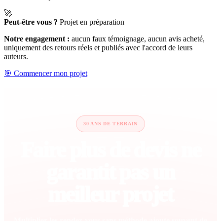
🚀
Peut-être vous ?
Projet en préparation
Notre engagement :
aucun faux témoignage, aucun avis acheté,
uniquement des retours réels et publiés avec l'accord de leurs
auteurs.
🎯 Commencer mon projet
30 ANS DE TERRAIN
Faire plus de devis ne
garantit pas un
meilleur projet
Multiplier les rendez-vous sans méthode ajoute souvent de