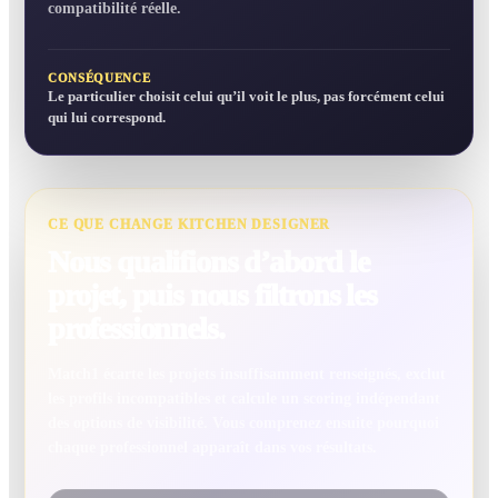
compatibilité réelle.
CONSÉQUENCE
Le particulier choisit celui qu’il voit le plus, pas forcément celui
qui lui correspond.
CE QUE CHANGE KITCHEN DESIGNER
Nous qualifions d’abord le
projet, puis nous filtrons les
professionnels.
Match1 écarte les projets insuffisamment renseignés, exclut
les profils incompatibles et calcule un scoring indépendant
des options de visibilité. Vous comprenez ensuite pourquoi
chaque professionnel apparaît dans vos résultats.