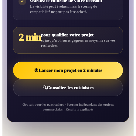
Gardez le contrôle de votre décision
✓
La visibilité peut évoluer, mais le scoring de
compatibilité ne peut pas être acheté.
2 min
pour qualifier votre projet
et jusqu’à 5 heures gagnées en moyenne sur vos
recherches.
🎯
Lancer mon projet en 2 minutes
🔍
Consulter les cuisinistes
Gratuit pour les particuliers · Scoring indépendant des options
commerciales · Résultats expliqués