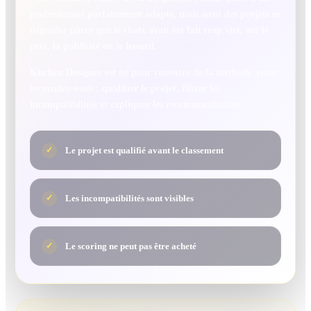
professionnel parfaitement adapté, mais aussi des projets se
dégrader parce que le choix avait été fait trop vite, sur le
prix, la publicité ou le hasard.
Kitchen Designer est né pour remettre de la méthode avant
les rendez-vous : qualifier le projet, filtrer les
incompatibilités et expliquer les recommandations.
Le projet est qualifié avant le classement
✓
Les incompatibilités sont visibles
✓
Le scoring ne peut pas être acheté
✓