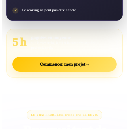
Le scoring ne peut pas être acheté.
✓
gagnées en moyenne
5 h
sur la recherche, le tri et la comparaison des
professionnels.
Commencer mon projet
→
LE VRAI PROBLÈME N’EST PAS LE DEVIS