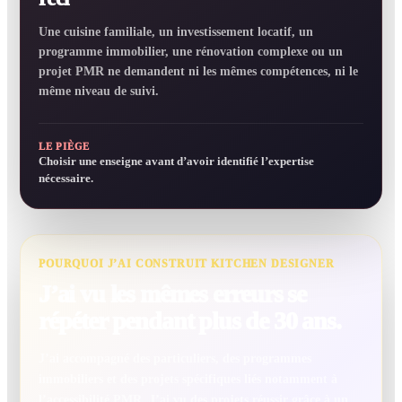
Une cuisine familiale, un investissement locatif, un
programme immobilier, une rénovation complexe ou un
projet PMR ne demandent ni les mêmes compétences, ni le
même niveau de suivi.
LE PIÈGE
Choisir une enseigne avant d’avoir identifié l’expertise
nécessaire.
POURQUOI J’AI CONSTRUIT KITCHEN DESIGNER
J’ai vu les mêmes erreurs se
répéter pendant plus de 30 ans.
J’ai accompagné des particuliers, des programmes
immobiliers et des projets spécifiques liés notamment à
l’accessibilité PMR. J’ai vu des projets réussir grâce à un