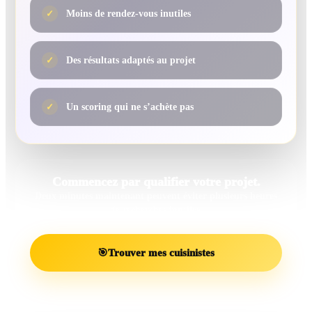
✓
Moins de rendez-vous inutiles
✓
Des résultats adaptés au projet
✓
Un scoring qui ne s’achète pas
Commencez par qualifier votre projet.
Deux minutes maintenant peuvent éviter plusieurs heures
de recherches inutiles.
🎯
Trouver mes cuisinistes