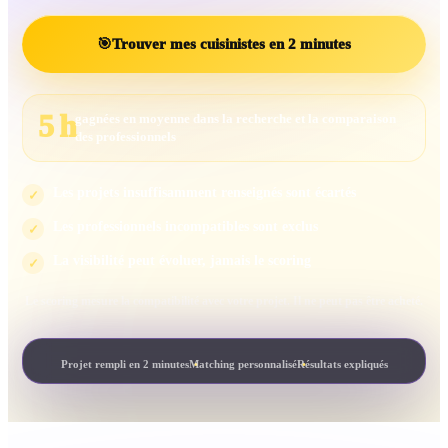
🎯
Trouver mes cuisinistes en 2 minutes
5 h
gagnées en moyenne dans la recherche et la comparaison
des professionnels
Les projets insuffisamment renseignés sont écartés
✓
Les professionnels incompatibles sont exclus
✓
La visibilité peut évoluer, jamais le scoring
✓
Le scoring mesure la compatibilité avec votre projet. Il ne peut pas être acheté.
Projet rempli en 2 minutes
Matching personnalisé
Résultats expliqués