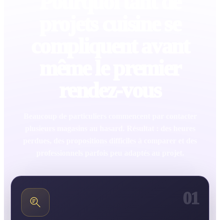
Pourquoi tant de
projets cuisine se
compliquent avant
même le premier
rendez-vous
Beaucoup de particuliers commencent par contacter
plusieurs magasins au hasard. Résultat : des heures
perdues, des propositions difficiles à comparer et des
professionnels parfois peu adaptés au projet.
01