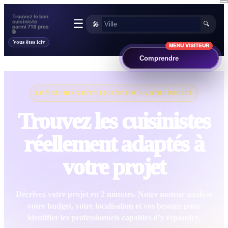
Trouvez le bon
☰
cuisiniste
🎤
🔍
parmi 718 pros
🌐
Vous êtes ici
MENU VISITEUR
Comprendre
LE MATCHING INTELLIGENT POUR VOTRE PROJET
Trouvez les cuisinistes
réellement adaptés à
votre projet
Décrivez votre projet en 2 minutes. Notre moteur analyse
votre budget, votre localisation et vos besoins pour
identifier les professionnels capables d’y répondre.