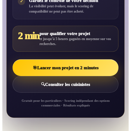
Gardez le contrôle de votre décision
✓
La visibilité peut évoluer, mais le scoring de
compatibilité ne peut pas être acheté.
2 min
pour qualifier votre projet
et jusqu’à 5 heures gagnées en moyenne sur vos
recherches.
🎯
Lancer mon projet en 2 minutes
🔍
Consulter les cuisinistes
Gratuit pour les particuliers · Scoring indépendant des options
commerciales · Résultats expliqués