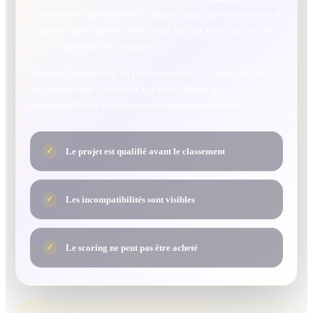
professionnel parfaitement adapté, mais aussi des projets se
dégrader parce que le choix avait été fait trop vite, sur le
prix, la publicité ou le hasard.
Kitchen Designer est né pour remettre de la méthode avant
les rendez-vous : qualifier le projet, filtrer les
incompatibilités et expliquer les recommandations.
Le projet est qualifié avant le classement
✓
Les incompatibilités sont visibles
✓
Le scoring ne peut pas être acheté
✓