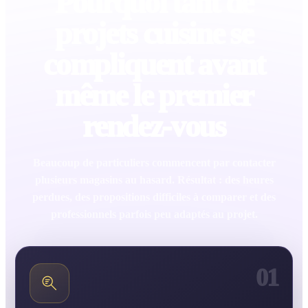
Pourquoi tant de
projets cuisine se
compliquent avant
même le premier
rendez-vous
Beaucoup de particuliers commencent par contacter
plusieurs magasins au hasard. Résultat : des heures
perdues, des propositions difficiles à comparer et des
professionnels parfois peu adaptés au projet.
01