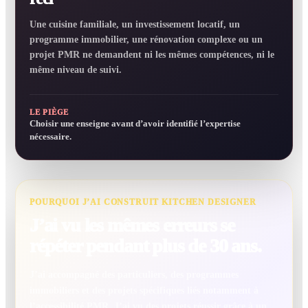
Une cuisine familiale, un investissement locatif, un
programme immobilier, une rénovation complexe ou un
projet PMR ne demandent ni les mêmes compétences, ni le
même niveau de suivi.
LE PIÈGE
Choisir une enseigne avant d’avoir identifié l’expertise
nécessaire.
POURQUOI J’AI CONSTRUIT KITCHEN DESIGNER
J’ai vu les mêmes erreurs se
répéter pendant plus de 30 ans.
J’ai accompagné des particuliers, des programmes
immobiliers et des projets spécifiques liés notamment à
l’accessibilité PMR. J’ai vu des projets réussir grâce à un