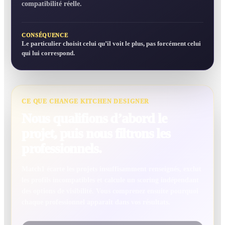
compatibilité réelle.
CONSÉQUENCE
Le particulier choisit celui qu’il voit le plus, pas forcément celui
qui lui correspond.
CE QUE CHANGE KITCHEN DESIGNER
Nous qualifions d’abord le
projet, puis nous filtrons les
professionnels.
Match1 écarte les projets insuffisamment renseignés, exclut
les profils incompatibles et calcule un scoring indépendant
des options de visibilité. Vous comprenez ensuite pourquoi
chaque professionnel apparaît dans vos résultats.