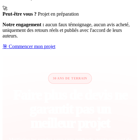
🚀
Peut-être vous ?
Projet en préparation
Notre engagement :
aucun faux témoignage, aucun avis acheté,
uniquement des retours réels et publiés avec l'accord de leurs
auteurs.
🎯 Commencer mon projet
30 ANS DE TERRAIN
Faire plus de devis ne
garantit pas un
meilleur projet
Multiplier les rendez-vous sans méthode ajoute souvent de