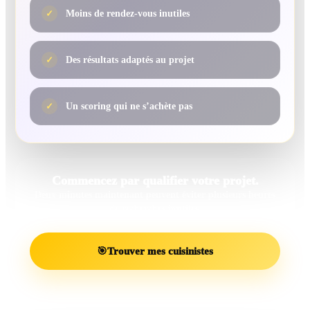
✓
Moins de rendez-vous inutiles
✓
Des résultats adaptés au projet
✓
Un scoring qui ne s’achète pas
Commencez par qualifier votre projet.
Deux minutes maintenant peuvent éviter plusieurs heures
de recherches inutiles.
🎯
Trouver mes cuisinistes