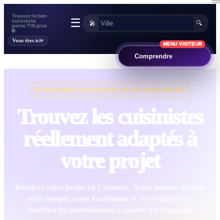
Trouvez le bon
☰
cuisiniste
🎤
🔍
parmi 718 pros
🌐
Vous êtes ici
MENU VISITEUR
Comprendre
LE MATCHING INTELLIGENT POUR VOTRE PROJET
Trouvez les cuisinistes
réellement adaptés à
votre projet
Décrivez votre projet en 2 minutes. Notre moteur analyse
votre budget, votre localisation et vos besoins pour
identifier les professionnels capables d’y répondre.