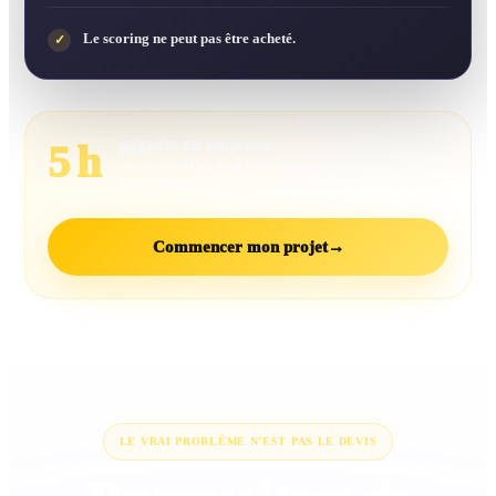
Le scoring ne peut pas être acheté.
✓
gagnées en moyenne
5 h
sur la recherche, le tri et la comparaison des
professionnels.
Commencer mon projet
→
LE VRAI PROBLÈME N’EST PAS LE DEVIS