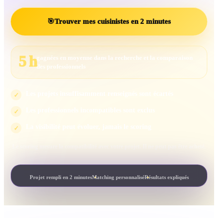
🎯
Trouver mes cuisinistes en 2 minutes
5 h
gagnées en moyenne dans la recherche et la comparaison
des professionnels
Les projets insuffisamment renseignés sont écartés
✓
Les professionnels incompatibles sont exclus
✓
La visibilité peut évoluer, jamais le scoring
✓
Le scoring mesure la compatibilité avec votre projet. Il ne peut pas être acheté.
Projet rempli en 2 minutes
Matching personnalisé
Résultats expliqués