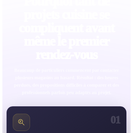
Pourquoi tant de
projets cuisine se
compliquent avant
même le premier
rendez-vous
Beaucoup de particuliers commencent par contacter
plusieurs magasins au hasard. Résultat : des heures
perdues, des propositions difficiles à comparer et des
professionnels parfois peu adaptés au projet.
01