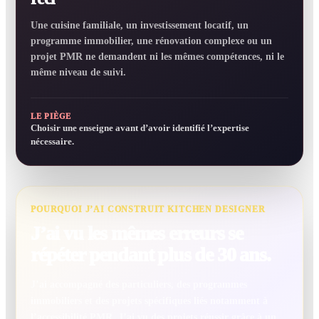
Une cuisine familiale, un investissement locatif, un
programme immobilier, une rénovation complexe ou un
projet PMR ne demandent ni les mêmes compétences, ni le
même niveau de suivi.
LE PIÈGE
Choisir une enseigne avant d’avoir identifié l’expertise
nécessaire.
POURQUOI J’AI CONSTRUIT KITCHEN DESIGNER
J’ai vu les mêmes erreurs se
répéter pendant plus de 30 ans.
J’ai accompagné des particuliers, des programmes
immobiliers et des projets spécifiques liés notamment à
l’accessibilité PMR. J’ai vu des projets réussir grâce à un