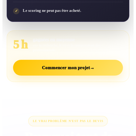
Le scoring ne peut pas être acheté.
✓
gagnées en moyenne
5 h
sur la recherche, le tri et la comparaison des
professionnels.
Commencer mon projet
→
LE VRAI PROBLÈME N’EST PAS LE DEVIS