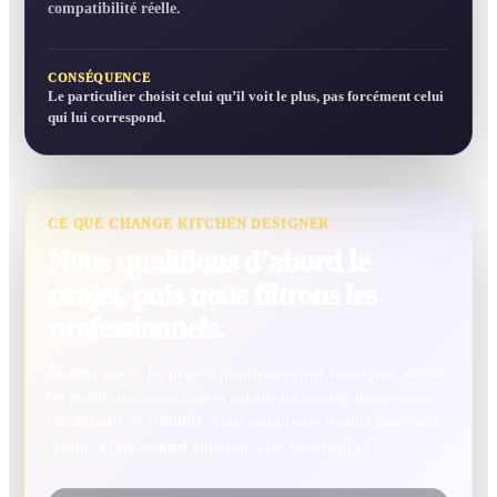
compatibilité réelle.
CONSÉQUENCE
Le particulier choisit celui qu’il voit le plus, pas forcément celui
qui lui correspond.
CE QUE CHANGE KITCHEN DESIGNER
Nous qualifions d’abord le
projet, puis nous filtrons les
professionnels.
Match1 écarte les projets insuffisamment renseignés, exclut
les profils incompatibles et calcule un scoring indépendant
des options de visibilité. Vous comprenez ensuite pourquoi
chaque professionnel apparaît dans vos résultats.