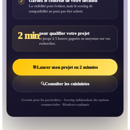
Gardez le contrôle de votre décision
✓
La visibilité peut évoluer, mais le scoring de
compatibilité ne peut pas être acheté.
2 min
pour qualifier votre projet
et jusqu’à 5 heures gagnées en moyenne sur vos
recherches.
🎯
Lancer mon projet en 2 minutes
🔍
Consulter les cuisinistes
Gratuit pour les particuliers · Scoring indépendant des options
commerciales · Résultats expliqués