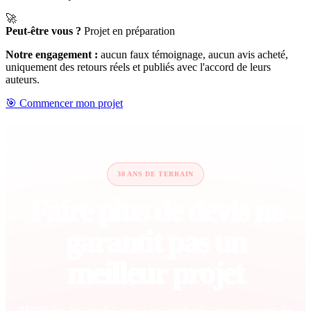
🚀
Peut-être vous ?
Projet en préparation
Notre engagement :
aucun faux témoignage, aucun avis acheté,
uniquement des retours réels et publiés avec l'accord de leurs
auteurs.
🎯 Commencer mon projet
30 ANS DE TERRAIN
Faire plus de devis ne
garantit pas un
meilleur projet
Multiplier les rendez-vous sans méthode ajoute souvent de