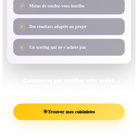
✓
Moins de rendez-vous inutiles
✓
Des résultats adaptés au projet
✓
Un scoring qui ne s’achète pas
Commencez par qualifier votre projet.
Deux minutes maintenant peuvent éviter plusieurs heures
de recherches inutiles.
🎯
Trouver mes cuisinistes