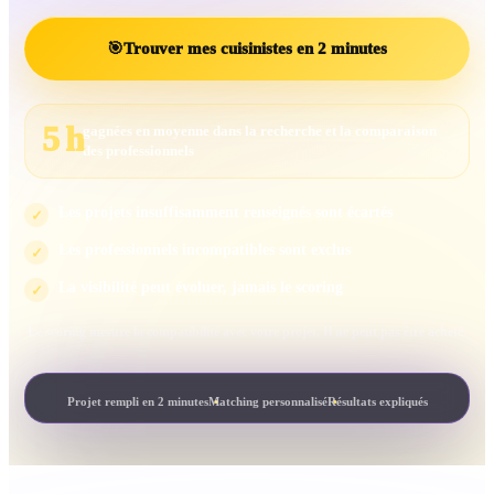
🎯
Trouver mes cuisinistes en 2 minutes
5 h
gagnées en moyenne dans la recherche et la comparaison
des professionnels
Les projets insuffisamment renseignés sont écartés
✓
Les professionnels incompatibles sont exclus
✓
La visibilité peut évoluer, jamais le scoring
✓
Le scoring mesure la compatibilité avec votre projet. Il ne peut pas être acheté.
Projet rempli en 2 minutes
Matching personnalisé
Résultats expliqués