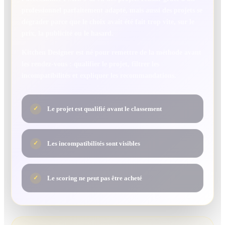
professionnel parfaitement adapté, mais aussi des projets se
dégrader parce que le choix avait été fait trop vite, sur le
prix, la publicité ou le hasard.
Kitchen Designer est né pour remettre de la méthode avant
les rendez-vous : qualifier le projet, filtrer les
incompatibilités et expliquer les recommandations.
Le projet est qualifié avant le classement
✓
Les incompatibilités sont visibles
✓
Le scoring ne peut pas être acheté
✓