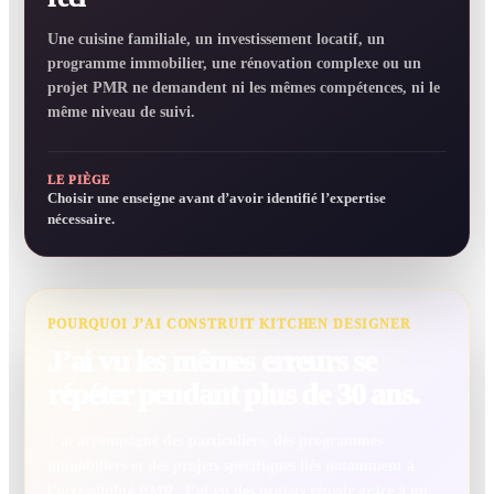
Une cuisine familiale, un investissement locatif, un
programme immobilier, une rénovation complexe ou un
projet PMR ne demandent ni les mêmes compétences, ni le
même niveau de suivi.
LE PIÈGE
Choisir une enseigne avant d’avoir identifié l’expertise
nécessaire.
POURQUOI J’AI CONSTRUIT KITCHEN DESIGNER
J’ai vu les mêmes erreurs se
répéter pendant plus de 30 ans.
J’ai accompagné des particuliers, des programmes
immobiliers et des projets spécifiques liés notamment à
l’accessibilité PMR. J’ai vu des projets réussir grâce à un