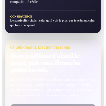
compatibilité réelle.
CONSÉQUENCE
Le particulier choisit celui qu’il voit le plus, pas forcément celui
qui lui correspond.
CE QUE CHANGE KITCHEN DESIGNER
Nous qualifions d’abord le
projet, puis nous filtrons les
professionnels.
Match1 écarte les projets insuffisamment renseignés, exclut
les profils incompatibles et calcule un scoring indépendant
des options de visibilité. Vous comprenez ensuite pourquoi
chaque professionnel apparaît dans vos résultats.