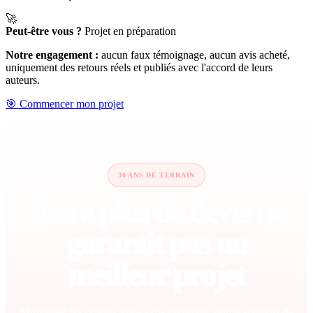
🚀
Peut-être vous ?
Projet en préparation
Notre engagement :
aucun faux témoignage, aucun avis acheté,
uniquement des retours réels et publiés avec l'accord de leurs
auteurs.
🎯 Commencer mon projet
30 ANS DE TERRAIN
Faire plus de devis ne
garantit pas un
meilleur projet
Multiplier les rendez-vous sans méthode ajoute souvent de