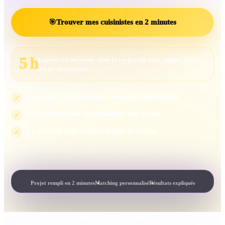
🎯
Trouver mes cuisinistes en 2 minutes
5 h
gagnées en moyenne dans la recherche et la comparaison
des professionnels
Les projets insuffisamment renseignés sont écartés
✓
Les professionnels incompatibles sont exclus
✓
La visibilité peut évoluer, jamais le scoring
✓
Le scoring mesure la compatibilité avec votre projet. Il ne peut pas être acheté.
Projet rempli en 2 minutes
Matching personnalisé
Résultats expliqués