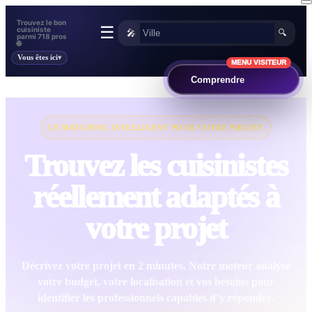
Trouvez le bon
☰
cuisiniste
🎤
🔍
parmi 718 pros
🌐
Vous êtes ici
MENU VISITEUR
Comprendre
LE MATCHING INTELLIGENT POUR VOTRE PROJET
Trouvez les cuisinistes
réellement adaptés à
votre projet
Décrivez votre projet en 2 minutes. Notre moteur analyse
votre budget, votre localisation et vos besoins pour
identifier les professionnels capables d’y répondre.