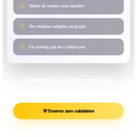
✓
Moins de rendez-vous inutiles
✓
Des résultats adaptés au projet
✓
Un scoring qui ne s’achète pas
Commencez par qualifier votre projet.
Deux minutes maintenant peuvent éviter plusieurs heures
de recherches inutiles.
🎯
Trouver mes cuisinistes