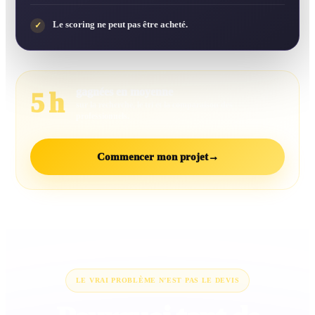
Le scoring ne peut pas être acheté.
✓
gagnées en moyenne
5 h
sur la recherche, le tri et la comparaison des
professionnels.
Commencer mon projet
→
LE VRAI PROBLÈME N’EST PAS LE DEVIS