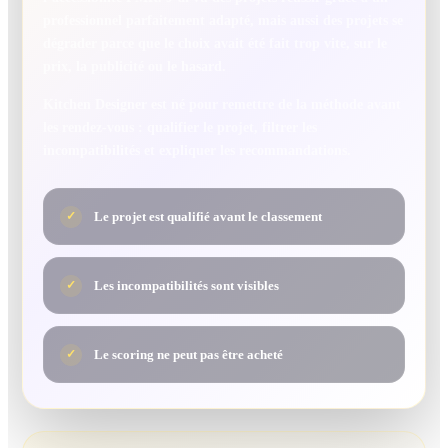
professionnel parfaitement adapté, mais aussi des projets se
dégrader parce que le choix avait été fait trop vite, sur le
prix, la publicité ou le hasard.
Kitchen Designer est né pour remettre de la méthode avant
les rendez-vous : qualifier le projet, filtrer les
incompatibilités et expliquer les recommandations.
Le projet est qualifié avant le classement
✓
Les incompatibilités sont visibles
✓
Le scoring ne peut pas être acheté
✓