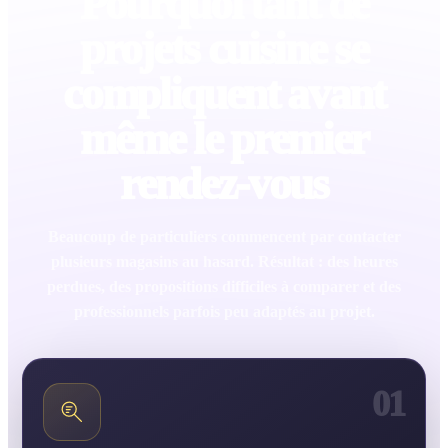
Pourquoi tant de
projets cuisine se
compliquent avant
même le premier
rendez-vous
Beaucoup de particuliers commencent par contacter
plusieurs magasins au hasard. Résultat : des heures
perdues, des propositions difficiles à comparer et des
professionnels parfois peu adaptés au projet.
01