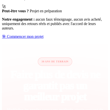
🚀
Peut-être vous ?
Projet en préparation
Notre engagement :
aucun faux témoignage, aucun avis acheté,
uniquement des retours réels et publiés avec l'accord de leurs
auteurs.
🎯 Commencer mon projet
30 ANS DE TERRAIN
Faire plus de devis ne
garantit pas un
meilleur projet
Multiplier les rendez-vous sans méthode ajoute souvent de