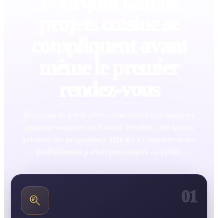
Pourquoi tant de
projets cuisine se
compliquent avant
même le premier
rendez-vous
Beaucoup de particuliers commencent par contacter
plusieurs magasins au hasard. Résultat : des heures
perdues, des propositions difficiles à comparer et des
professionnels parfois peu adaptés au projet.
01