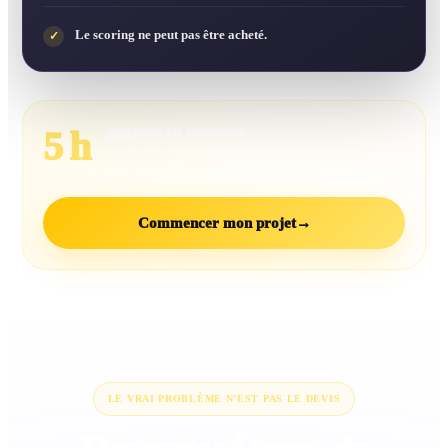
Le scoring ne peut pas être acheté.
✓
gagnées en moyenne
5 h
sur la recherche, le tri et la comparaison des
professionnels.
Commencer mon projet
→
LE VRAI PROBLÈME N’EST PAS LE DEVIS