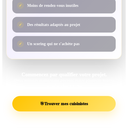
✓
Moins de rendez-vous inutiles
✓
Des résultats adaptés au projet
✓
Un scoring qui ne s’achète pas
Commencez par qualifier votre projet.
Deux minutes maintenant peuvent éviter plusieurs heures
de recherches inutiles.
🎯
Trouver mes cuisinistes