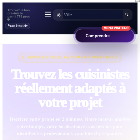
Trouvez le bon
☰
cuisiniste
🎤
🔍
parmi 718 pros
🌐
Vous êtes ici
MENU VISITEUR
Comprendre
LE MATCHING INTELLIGENT POUR VOTRE PROJET
Trouvez les cuisinistes
réellement adaptés à
votre projet
Décrivez votre projet en 2 minutes. Notre moteur analyse
votre budget, votre localisation et vos besoins pour
identifier les professionnels capables d’y répondre.