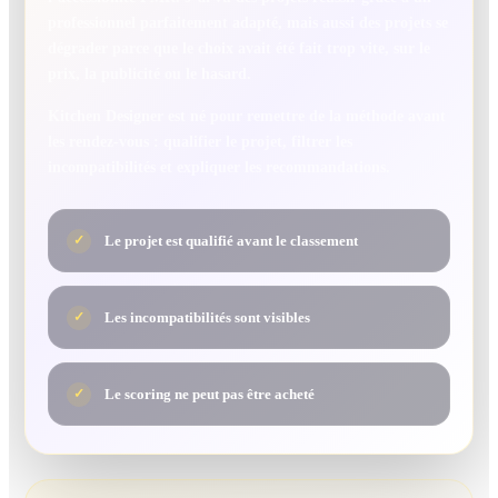
professionnel parfaitement adapté, mais aussi des projets se
dégrader parce que le choix avait été fait trop vite, sur le
prix, la publicité ou le hasard.
Kitchen Designer est né pour remettre de la méthode avant
les rendez-vous : qualifier le projet, filtrer les
incompatibilités et expliquer les recommandations.
Le projet est qualifié avant le classement
✓
Les incompatibilités sont visibles
✓
Le scoring ne peut pas être acheté
✓