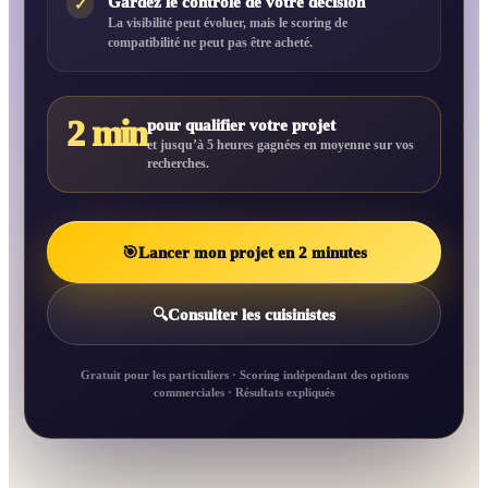
Gardez le contrôle de votre décision
✓
La visibilité peut évoluer, mais le scoring de
compatibilité ne peut pas être acheté.
2 min
pour qualifier votre projet
et jusqu’à 5 heures gagnées en moyenne sur vos
recherches.
🎯
Lancer mon projet en 2 minutes
🔍
Consulter les cuisinistes
Gratuit pour les particuliers · Scoring indépendant des options
commerciales · Résultats expliqués