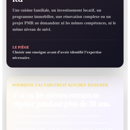
Une cuisine familiale, un investissement locatif, un
programme immobilier, une rénovation complexe ou un
projet PMR ne demandent ni les mêmes compétences, ni le
même niveau de suivi.
LE PIÈGE
Choisir une enseigne avant d’avoir identifié l’expertise
nécessaire.
POURQUOI J’AI CONSTRUIT KITCHEN DESIGNER
J’ai vu les mêmes erreurs se
répéter pendant plus de 30 ans.
J’ai accompagné des particuliers, des programmes
immobiliers et des projets spécifiques liés notamment à
l’accessibilité PMR. J’ai vu des projets réussir grâce à un