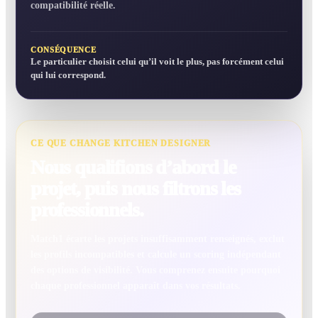
compatibilité réelle.
CONSÉQUENCE
Le particulier choisit celui qu’il voit le plus, pas forcément celui
qui lui correspond.
CE QUE CHANGE KITCHEN DESIGNER
Nous qualifions d’abord le
projet, puis nous filtrons les
professionnels.
Match1 écarte les projets insuffisamment renseignés, exclut
les profils incompatibles et calcule un scoring indépendant
des options de visibilité. Vous comprenez ensuite pourquoi
chaque professionnel apparaît dans vos résultats.