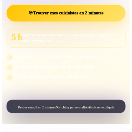
🎯
Trouver mes cuisinistes en 2 minutes
5 h
gagnées en moyenne dans la recherche et la comparaison
des professionnels
Les projets insuffisamment renseignés sont écartés
✓
Les professionnels incompatibles sont exclus
✓
La visibilité peut évoluer, jamais le scoring
✓
Le scoring mesure la compatibilité avec votre projet. Il ne peut pas être acheté.
Projet rempli en 2 minutes
Matching personnalisé
Résultats expliqués