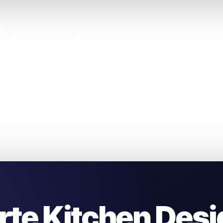
.
s heures de recherches inutiles.
rte Kitchen Desi