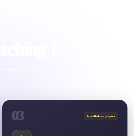
tching ?
ibilités, calcule un
03
Résultats expliqués