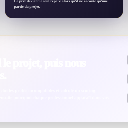
Le prix devient le seul repère alors qu’il ne raconte qu’une
partie du projet.
le projet, puis nous
s.
lut les profils incompatibles et calcule un scoring
 ensuite pourquoi chaque professionnel apparaît dans vos