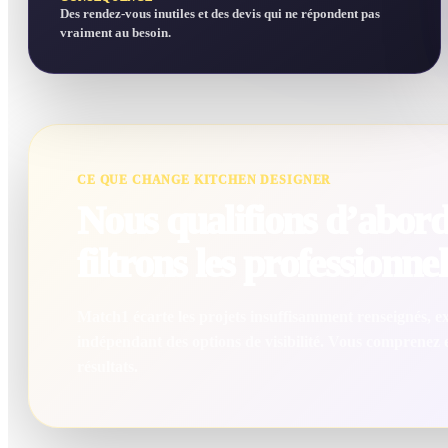
Des rendez-vous inutiles et des devis qui ne répondent pas
vraiment au besoin.
CE QUE CHANGE KITCHEN DESIGNER
Nous qualifions d’abord 
filtrons les professionnel
Match1 écarte les projets insuffisamment renseignés, exc
indépendant des options de visibilité. Vous comprenez
résultats.