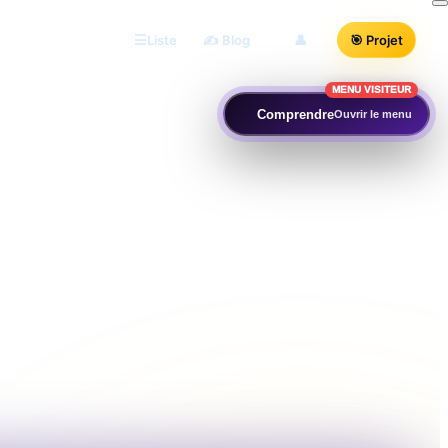
Liste
✍️ Blog
👤
🎯 Projet
MENU VISITEUR
Comprendre
Ouvrir le menu