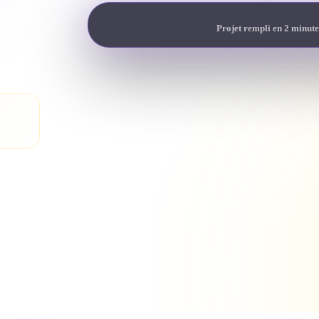
Projet rempli en 2 minute
son
heté.