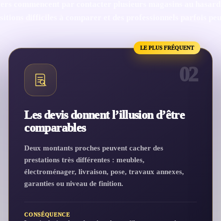
ers commencent par contacter plusieurs magasins au hasard.
itions difficiles à comparer et des professionnels parfois pe
LE PLUS FRÉQUENT
02
Les devis donnent l’illusion d’être
comparables
Deux montants proches peuvent cacher des
prestations très différentes : meubles,
électroménager, livraison, pose, travaux annexes,
garanties ou niveau de finition.
CONSÉQUENCE