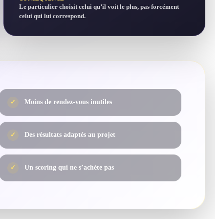
Le particulier choisit celui qu’il voit le plus, pas forcément
celui qui lui correspond.
✓
Moins de rendez-vous inutiles
✓
Des résultats adaptés au projet
✓
Un scoring qui ne s’achète pas