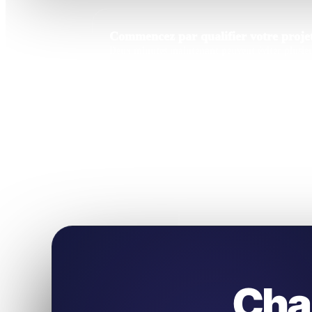
Commencez par qualifier votre projet
Deux minutes maintenant peuvent éviter plusieur
Cha