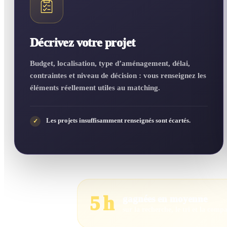
Décrivez votre projet
Budget, localisation, type d’aménagement, délai,
contraintes et niveau de décision : vous renseignez les
éléments réellement utiles au matching.
Les projets insuffisamment renseignés sont écartés.
✓
5 h
gagnées en moyenne
sur la recherche, le tri et la comp