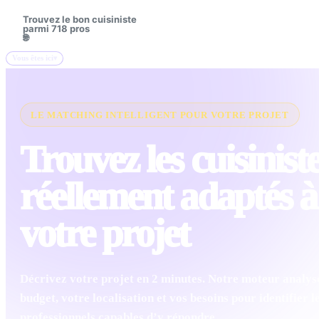
Trouvez le bon cuisiniste
🔍
parmi 718 pros
🌐
Vous êtes ici
LE MATCHING INTELLIGENT POUR VOTRE PROJET
Trouvez les cuisinist
réellement adaptés à
votre projet
Décrivez votre projet en 2 minutes. Notre moteur analys
budget, votre localisation et vos besoins pour identifier l
professionnels capables d’y répondre.