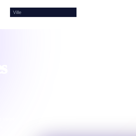
🎤
🔍
es
e votre
es