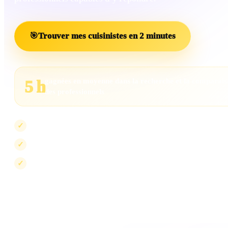
🎯
Trouver mes cuisinistes en 2 minutes
gagnées en moyenne dans la recherche et la comparai
5 h
des professionnels
Les projets insuffisamment renseignés sont écartés
✓
Les professionnels incompatibles sont exclus
✓
La visibilité peut évoluer, jamais le scoring
✓
Le scoring mesure la compatibilité avec votre projet. Il ne peut pas être ac