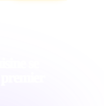
isine se
 premier