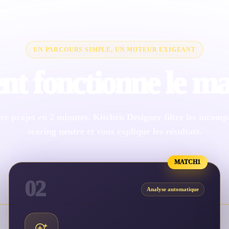
UN PARCOURS SIMPLE, UN MOTEUR EXIGEANT
 fonctionne le ma
re projet en 2 minutes. Kitchen Designer filtre les incompat
scoring neutre et vous explique les résultats.
MATCH1
02
Analyse automatique