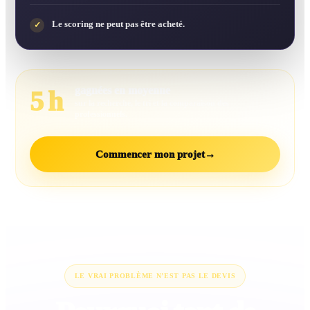
Le scoring ne peut pas être acheté.
✓
gagnées en moyenne
5 h
sur la recherche, le tri et la comparaison des
professionnels.
Commencer mon projet
→
LE VRAI PROBLÈME N’EST PAS LE DEVIS