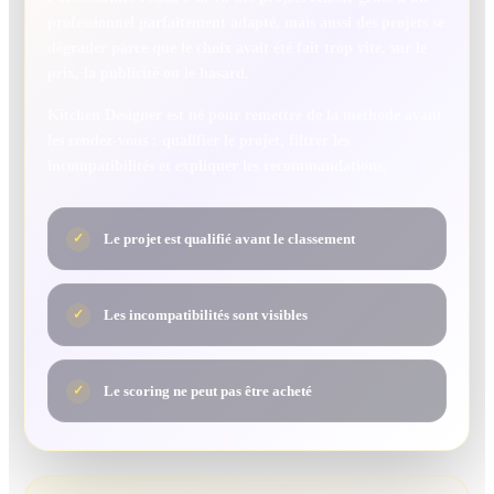
professionnel parfaitement adapté, mais aussi des projets se
dégrader parce que le choix avait été fait trop vite, sur le
prix, la publicité ou le hasard.
Kitchen Designer est né pour remettre de la méthode avant
les rendez-vous : qualifier le projet, filtrer les
incompatibilités et expliquer les recommandations.
Le projet est qualifié avant le classement
✓
Les incompatibilités sont visibles
✓
Le scoring ne peut pas être acheté
✓