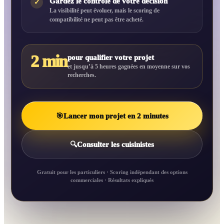
Gardez le contrôle de votre décision
✓
La visibilité peut évoluer, mais le scoring de
compatibilité ne peut pas être acheté.
2 min
pour qualifier votre projet
et jusqu’à 5 heures gagnées en moyenne sur vos
recherches.
🎯
Lancer mon projet en 2 minutes
🔍
Consulter les cuisinistes
Gratuit pour les particuliers · Scoring indépendant des options
commerciales · Résultats expliqués