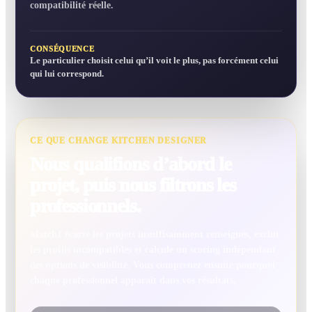
compatibilité réelle.
CONSÉQUENCE
Le particulier choisit celui qu’il voit le plus, pas forcément celui
qui lui correspond.
CE QUE CHANGE KITCHEN DESIGNER
Nous qualifions d’abord le
projet, puis nous filtrons les
professionnels.
Match1 écarte les projets insuffisamment renseignés, exclut
les profils incompatibles et calcule un scoring indépendant
des options de visibilité. Vous comprenez ensuite pourquoi
chaque professionnel apparaît dans vos résultats.