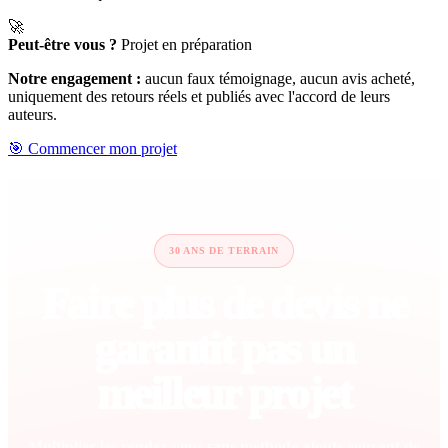
🚀
Peut-être vous ?
Projet en préparation
Notre engagement :
aucun faux témoignage, aucun avis acheté,
uniquement des retours réels et publiés avec l'accord de leurs
auteurs.
🎯 Commencer mon projet
30 ANS DE TERRAIN
Faire plus de devis ne
garantit pas un
meilleur projet
Multiplier les rendez-vous sans méthode ajoute souvent de