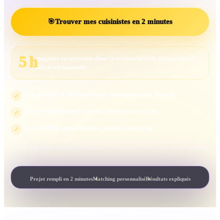
🎯
Trouver mes cuisinistes en 2 minutes
5 h
gagnées en moyenne dans la recherche et la comparaison
des professionnels
Les projets insuffisamment renseignés sont écartés
✓
Les professionnels incompatibles sont exclus
✓
La visibilité peut évoluer, jamais le scoring
✓
Le scoring mesure la compatibilité avec votre projet. Il ne peut pas être acheté.
Projet rempli en 2 minutes
Matching personnalisé
Résultats expliqués