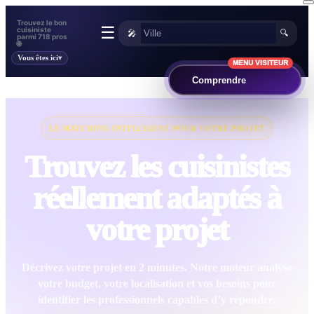
Trouvez le bon
☰
cuisiniste
🎤
🔍
parmi 718 pros
🌐
Vous êtes ici
MENU VISITEUR
Comprendre
LE MATCHING INTELLIGENT POUR VOTRE PROJET
Trouvez les cuisinistes
réellement adaptés à
votre projet
Décrivez votre projet en 2 minutes. Notre moteur analyse
votre budget, votre localisation et vos besoins pour
identifier les professionnels capables d’y répondre.