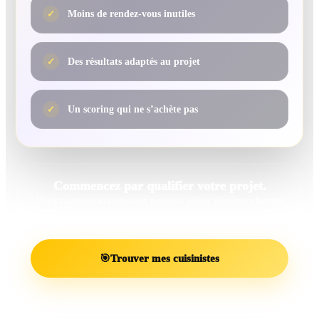
✓
Moins de rendez-vous inutiles
✓
Des résultats adaptés au projet
✓
Un scoring qui ne s’achète pas
Commencez par qualifier votre projet.
Deux minutes maintenant peuvent éviter plusieurs heures
de recherches inutiles.
🎯
Trouver mes cuisinistes