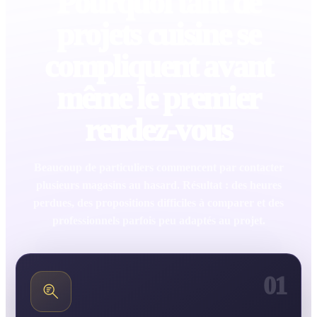
Pourquoi tant de
projets cuisine se
compliquent avant
même le premier
rendez-vous
Beaucoup de particuliers commencent par contacter
plusieurs magasins au hasard. Résultat : des heures
perdues, des propositions difficiles à comparer et des
professionnels parfois peu adaptés au projet.
01