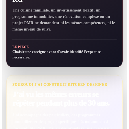
Une cuisine familiale, un investissement locatif, un
programme immobilier, une rénovation complexe ou un
projet PMR ne demandent ni les mêmes compétences, ni le
même niveau de suivi.
LE PIÈGE
Choisir une enseigne avant d’avoir identifié l’expertise
nécessaire.
POURQUOI J’AI CONSTRUIT KITCHEN DESIGNER
J’ai vu les mêmes erreurs se
répéter pendant plus de 30 ans.
J’ai accompagné des particuliers, des programmes
immobiliers et des projets spécifiques liés notamment à
l’accessibilité PMR. J’ai vu des projets réussir grâce à un